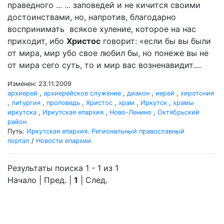
праведного ... ... заповедей и не кичится своими
достоинствами, но, напротив, благодарно
воспринимать всякое хуление, которое на нас
приходит, ибо
Христос
говорит: «если бы вы были
от мира, мир убо свое любил бы, но понеже вы не
от мира сего суть, то и мир вас возненавидит....
Изменен: 23.11.2009
архиерей
,
архиерейское служение
,
диакон
,
иерей
,
хиротония
,
литургия
,
проповедь
,
Христос
,
храм
,
Иркутск
,
храмы
иркутска
,
Иркутская епархия
,
Ново-Ленино
,
Октябрьский
район
Путь:
Иркутская епархия. Региональный православный
портал
/
Новости епархии
Результаты поиска 1 - 1 из 1
Начало | Пред. |
1
| След.