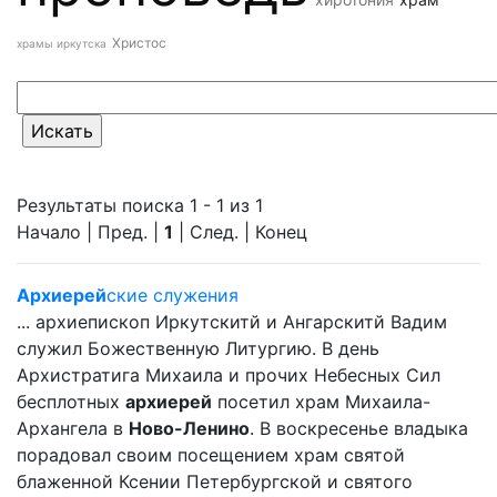
Христос
храмы иркутска
Результаты поиска 1 - 1 из 1
Начало | Пред. |
1
| След. | Конец
Архиерей
ские служения
... архиепископ Иркутскитй и Ангарскитй Вадим
служил Божественную Литургию. В день
Архистратига Михаила и прочих Небесных Сил
бесплотных
архиерей
посетил храм Михаила-
Архангела в
Ново-Ленино
. В воскресенье владыка
порадовал своим посещением храм святой
блаженной Ксении Петербургской и святого