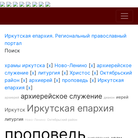
Иркутская епархия. Региональный православный
портал
Поиск
храмы иркутска
[
x
]
Ново-Ленино
[
x
]
архиерейское
служение
[
x
]
литургия
[
x
]
Христос
[
x
]
Октябрьский
район
[
x
]
архиерей
[
x
]
проповедь
[
x
]
Иркутская
епархия
[
x
]
архиерейское служение
иерей
архиерей
диакон
Иркутская епархия
Иркутск
литургия
Ново-Ленино
Октябрьский район
проповедь
хиротония
храм