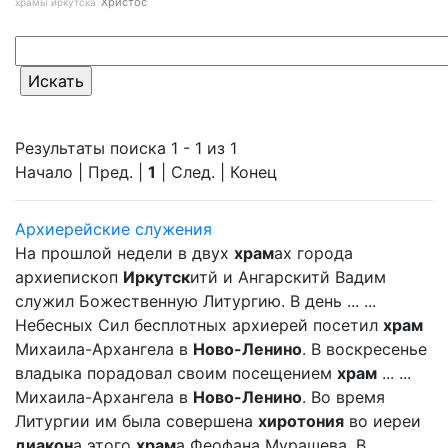
Христос
храмы иркутска
Результаты поиска 1 - 1 из 1
Начало | Пред. |
1
| След. | Конец
Архиерейские служения
На прошлой недели в двух
храм
ах города
архиепископ
Иркутск
итй и Ангарскитй Вадим
служил Божественную Литургию. В день ... ...
Небесных Сил бесплотных архиерей посетил
храм
Михаила-Архангела в
Ново-Ленино
. В воскресенье
владыка порадовал своим посещением
храм
... ...
Михаила-Архангела в
Ново-Ленино
. Во время
Литургии им была совершена
хиротония
во иереи
диакон
а этого
храм
а Феофана Мурашева. В