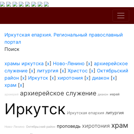
Иркутская епархия. Региональный православный
портал
Поиск
храмы иркутска
[
x
]
Ново-Ленино
[
x
]
архиерейское
служение
[
x
]
литургия
[
x
]
Христос
[
x
]
Октябрьский
район
[
x
]
Иркутск
[
x
]
хиротония
[
x
]
диакон
[
x
]
храм
[
x
]
архиерейское служение
иерей
архиерей
диакон
Иркутск
литургия
Иркутская епархия
храм
хиротония
проповедь
Ново-Ленино
Октябрьский район