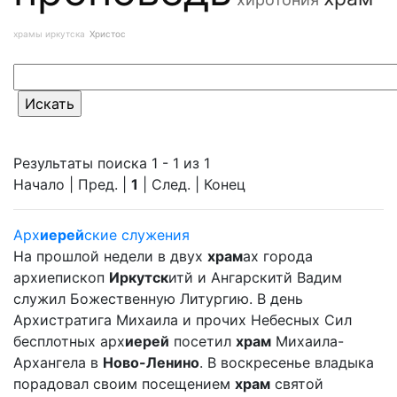
храмы иркутска
Христос
Результаты поиска 1 - 1 из 1
Начало | Пред. |
1
| След. | Конец
Арх
иерей
ские служения
На прошлой недели в двух
храм
ах города
архиепископ
Иркутск
итй и Ангарскитй Вадим
служил Божественную Литургию. В день
Архистратига Михаила и прочих Небесных Сил
бесплотных арх
иерей
посетил
храм
Михаила-
Архангела в
Ново-Ленино
. В воскресенье владыка
порадовал своим посещением
храм
святой