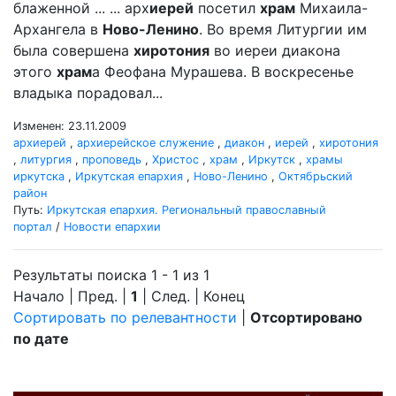
блаженной ... ... арх
иерей
посетил
храм
Михаила-
Архангела в
Ново-Ленино
. Во время Литургии им
была совершена
хиротония
во иереи диакона
этого
храм
а Феофана Мурашева. В воскресенье
владыка порадовал...
Изменен: 23.11.2009
архиерей
,
архиерейское служение
,
диакон
,
иерей
,
хиротония
,
литургия
,
проповедь
,
Христос
,
храм
,
Иркутск
,
храмы
иркутска
,
Иркутская епархия
,
Ново-Ленино
,
Октябрьский
район
Путь:
Иркутская епархия. Региональный православный
портал
/
Новости епархии
Результаты поиска 1 - 1 из 1
Начало | Пред. |
1
| След. | Конец
Сортировать по релевантности
|
Отсортировано
по дате