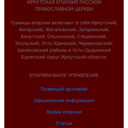
ИРКУТСКАЯ ЕПАРХИЯ РУССКОЙ
ПРАВОСЛАВНОЙ ЦЕРКВИ
Границы епархии включают в себя Иркутский,
Ангарский, Жигаловский, Заларинский,
Качугский, Ольхонский, Слюдянский,
Усольский, Усть-Удинский, Черемховский,
Шелеховский районы и Усть-Ордынский
Бурятский округ Иркутской области.
ЕПАРХИАЛЬНОЕ УПРАВЛЕНИЕ
Правящий архиерей
Официальная информация
Храмы епархии
Статьи