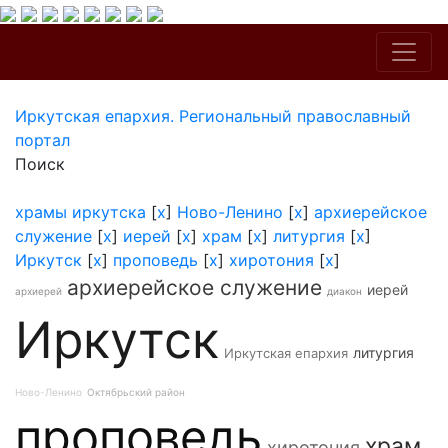
Иркутская епархия. Региональный православный
портал
Поиск
храмы иркутска
[
x
]
Ново-Ленино
[
x
]
архиерейское
служение
[
x
]
иерей
[
x
]
храм
[
x
]
литургия
[
x
]
Иркутск
[
x
]
проповедь
[
x
]
хиротония
[
x
]
архиерейское служение
иерей
архиерей
диакон
Иркутск
литургия
Иркутская епархия
Ново-Ленино
Октябрьский район
проповедь
храм
хиротония