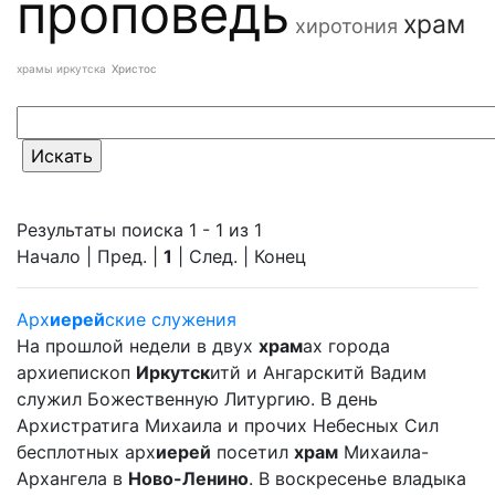
проповедь
храм
хиротония
храмы иркутска
Христос
Результаты поиска 1 - 1 из 1
Начало | Пред. |
1
| След. | Конец
Арх
иерей
ские служения
На прошлой недели в двух
храм
ах города
архиепископ
Иркутск
итй и Ангарскитй Вадим
служил Божественную Литургию. В день
Архистратига Михаила и прочих Небесных Сил
бесплотных арх
иерей
посетил
храм
Михаила-
Архангела в
Ново-Ленино
. В воскресенье владыка