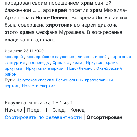
порадовал своим посещением
храм
святой
блаженной ... ... арх
иерей
посетил
храм
Михаила-
Архангела в
Ново-Ленино
. Во время Литургии им
была совершена
хиротония
во иереи диакона
этого
храм
а Феофана Мурашева. В воскресенье
владыка порадовал...
Изменен: 23.11.2009
архиерей
,
архиерейское служение
,
диакон
,
иерей
,
хиротония
,
литургия
,
проповедь
,
Христос
,
храм
,
Иркутск
,
храмы
иркутска
,
Иркутская епархия
,
Ново-Ленино
,
Октябрьский
район
Путь:
Иркутская епархия. Региональный православный
портал
/
Новости епархии
Результаты поиска 1 - 1 из 1
Начало | Пред. |
1
| След. | Конец
Сортировать по релевантности
|
Отсортирован