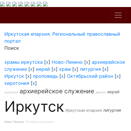
Иркутская епархия. Региональный православный
портал
Поиск
храмы иркутска
[
x
]
Ново-Ленино
[
x
]
архиерейское
служение
[
x
]
иерей
[
x
]
храм
[
x
]
литургия
[
x
]
Иркутск
[
x
]
проповедь
[
x
]
Октябрьский район
[
x
]
хиротония
[
x
]
архиерейское служение
иерей
архиерей
диакон
Иркутск
литургия
Иркутская епархия
Ново-Ленино
Октябрьский район