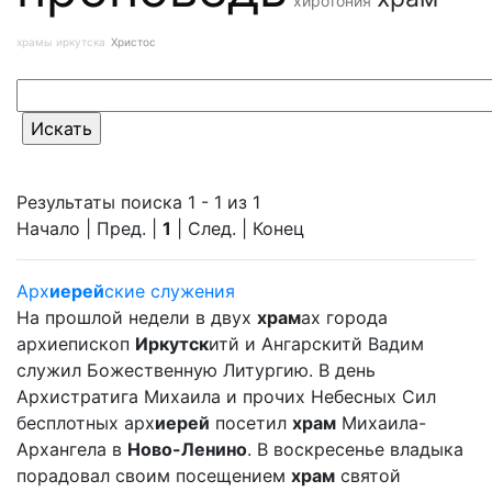
хиротония
храмы иркутска
Христос
Результаты поиска 1 - 1 из 1
Начало | Пред. |
1
| След. | Конец
Арх
иерей
ские служения
На прошлой недели в двух
храм
ах города
архиепископ
Иркутск
итй и Ангарскитй Вадим
служил Божественную Литургию. В день
Архистратига Михаила и прочих Небесных Сил
бесплотных арх
иерей
посетил
храм
Михаила-
Архангела в
Ново-Ленино
. В воскресенье владыка
порадовал своим посещением
храм
святой