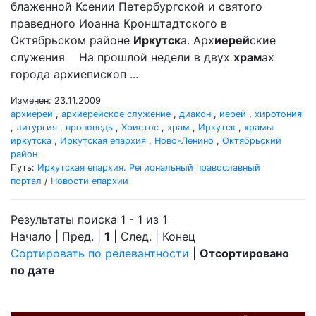
блаженной Ксении Петербургской и святого
праведного Иоанна Кронштадтского в
Октябрьском районе
Иркутск
а. Арх
иерей
ские
служения На прошлой недели в двух
храм
ах
города архиепископ ...
Изменен: 23.11.2009
архиерей
,
архиерейское служение
,
диакон
,
иерей
,
хиротония
,
литургия
,
проповедь
,
Христос
,
храм
,
Иркутск
,
храмы
иркутска
,
Иркутская епархия
,
Ново-Ленино
,
Октябрьский
район
Путь:
Иркутская епархия. Региональный православный
портал
/
Новости епархии
Результаты поиска 1 - 1 из 1
Начало | Пред. |
1
| След. | Конец
Сортировать по релевантности
|
Отсортировано
по дате