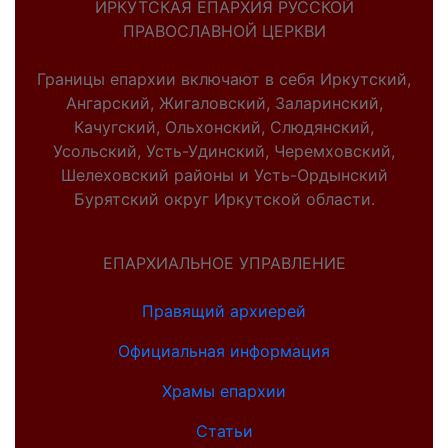
ИРКУТСКАЯ ЕПАРХИЯ РУССКОЙ
ПРАВОСЛАВНОЙ ЦЕРКВИ
Границы епархии включают в себя Иркутский,
Ангарский, Жигаловский, Заларинский,
Качугский, Ольхонский, Слюдянский,
Усольский, Усть-Удинский, Черемховский,
Шелеховский районы и Усть-Ордынский
Бурятский округ Иркутской области.
ЕПАРХИАЛЬНОЕ УПРАВЛЕНИЕ
Правящий архиерей
Официальная информация
Храмы епархии
Статьи