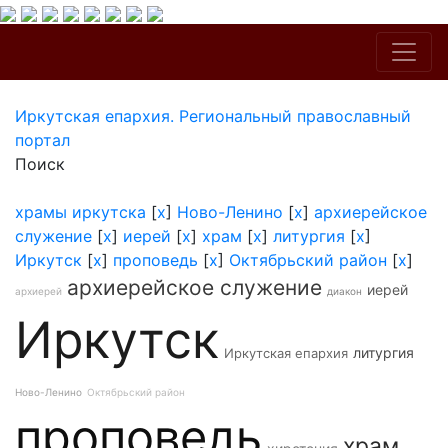
Иркутская епархия. Региональный православный
портал
Поиск
храмы иркутска
[
x
]
Ново-Ленино
[
x
]
архиерейское
служение
[
x
]
иерей
[
x
]
храм
[
x
]
литургия
[
x
]
Иркутск
[
x
]
проповедь
[
x
]
Октябрьский район
[
x
]
архиерейское служение
иерей
архиерей
диакон
Иркутск
литургия
Иркутская епархия
Ново-Ленино
Октябрьский район
проповедь
храм