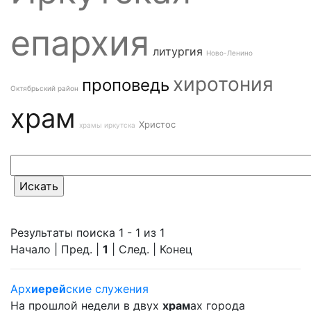
епархия
литургия
Ново-Ленино
хиротония
проповедь
Октябрьский район
храм
Христос
храмы иркутска
Результаты поиска 1 - 1 из 1
Начало | Пред. |
1
| След. | Конец
Арх
иерей
ские служения
На прошлой недели в двух
храм
ах города