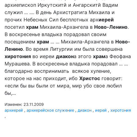
архиепископ Иркутскитй и Ангарскитй Вадим
служил ... .... В день Архистратига Михаила и
прочих Небесных Сил бесплотных арх
иерей
посетил
храм
Михаила-Архангела в
Ново-Ленино
.
В воскресенье владыка порадовал своим
посещением
храм
... ... Михаила-Архангела в
Ново-
Ленино
. Во время Литургии им была совершена
хиротония
во иереи
диакон
а этого
храм
а Феофана
Мурашева. В воскресенье владыка порадовал ... ...
благодарно воспринимать всякое хуление,
которое на нас приходит, ибо
Христос
говорит:
«если бы вы были от мира, мир убо свое любил
бы,...
Изменен: 23.11.2009
архиерей
,
архиерейское служение
,
диакон
,
иерей
,
хиротония
,