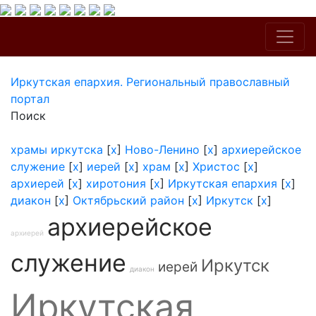
Иркутская епархия. Региональный православный
портал
Поиск
храмы иркутска
[
x
]
Ново-Ленино
[
x
]
архиерейское
служение
[
x
]
иерей
[
x
]
храм
[
x
]
Христос
[
x
]
архиерей
[
x
]
хиротония
[
x
]
Иркутская епархия
[
x
]
диакон
[
x
]
Октябрьский район
[
x
]
Иркутск
[
x
]
архиерейское
архиерей
служение
Иркутск
иерей
диакон
Иркутская