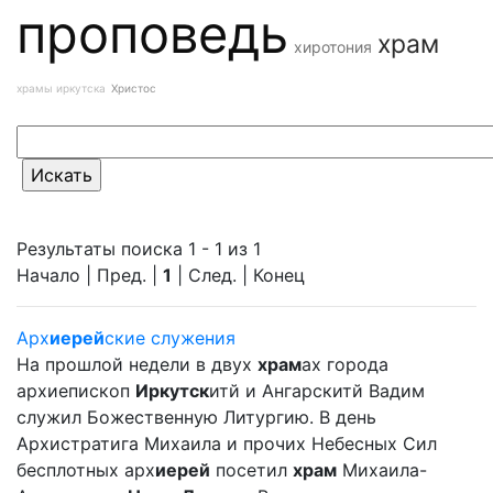
проповедь
храм
хиротония
храмы иркутска
Христос
Результаты поиска 1 - 1 из 1
Начало | Пред. |
1
| След. | Конец
Арх
иерей
ские служения
На прошлой недели в двух
храм
ах города
архиепископ
Иркутск
итй и Ангарскитй Вадим
служил Божественную Литургию. В день
Архистратига Михаила и прочих Небесных Сил
бесплотных арх
иерей
посетил
храм
Михаила-