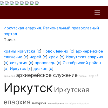
Иркутская епархия. Региональный православный
портал
Поиск
храмы иркутска
[
x
]
Ново-Ленино
[
x
]
архиерейское
служение
[
x
]
иерей
[
x
]
храм
[
x
]
Иркутская епархия
[
x
]
литургия
[
x
]
проповедь
[
x
]
Октябрьский район
[
x
]
Иркутск
[
x
]
диакон
[
x
]
архиерейское служение
иерей
архиерей
диакон
Иркутск
Иркутская
епархия
литургия
Ново-Ленино
Октябрьский район