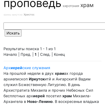
проповедь
храм
хиротония
Христос
храмы иркутска
Результаты поиска 1 - 1 из 1
Начало | Пред. |
1
| След. | Конец
Арх
иерей
ские служения
На прошлой недели в двух
храм
ах города
архиепископ
Иркутск
итй и Ангарскитй Вадим
служил Божественную Литургию. В день
Архистратига Михаила и прочих Небесных Сил
бесплотных арх
иерей
посетил
храм
Михаила-
Архангела в
Ново-Ленино
. В воскресенье владыка