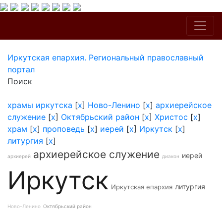
Иркутская епархия. Региональный православный
портал
Поиск
храмы иркутска
[
x
]
Ново-Ленино
[
x
]
архиерейское
служение
[
x
]
Октябрьский район
[
x
]
Христос
[
x
]
храм
[
x
]
проповедь
[
x
]
иерей
[
x
]
Иркутск
[
x
]
литургия
[
x
]
архиерейское служение
иерей
архиерей
диакон
Иркутск
литургия
Иркутская епархия
Ново-Ленино
Октябрьский район