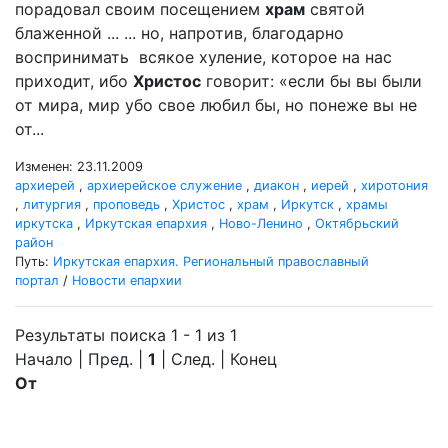
порадовал своим посещением
храм
святой
блаженной ... ... но, напротив, благодарно
воспринимать всякое хуление, которое на нас
приходит, ибо
Христос
говорит: «если бы вы были
от мира, мир убо свое любил бы, но понеже вы не
от...
Изменен: 23.11.2009
архиерей
,
архиерейское служение
,
диакон
,
иерей
,
хиротония
,
литургия
,
проповедь
,
Христос
,
храм
,
Иркутск
,
храмы
иркутска
,
Иркутская епархия
,
Ново-Ленино
,
Октябрьский
район
Путь:
Иркутская епархия. Региональный православный
портал
/
Новости епархии
Результаты поиска 1 - 1 из 1
Начало | Пред. |
1
| След. | Конец
От