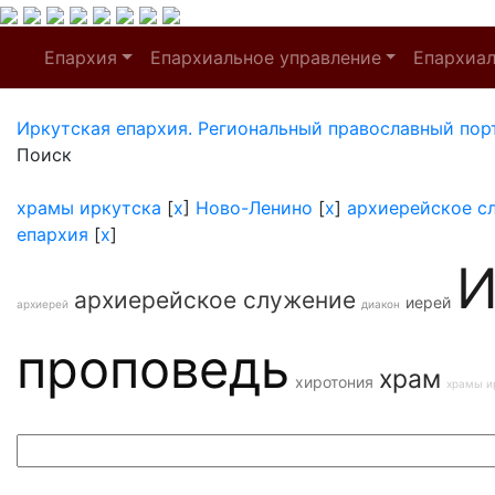
Епархия
Епархиальное управление
Епархиа
Иркутская епархия. Региональный православный пор
Поиск
храмы иркутска
[
x
]
Ново-Ленино
[
x
]
архиерейское с
епархия
[
x
]
И
архиерейское служение
иерей
архиерей
диакон
проповедь
храм
хиротония
храмы и