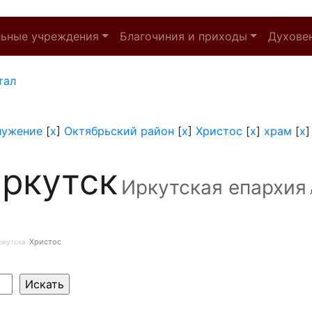
льные учреждения
Благочиния и приходы
Духове
тал
лужение
[
x
]
Октябрьский район
[
x
]
Христос
[
x
]
храм
[
x
ркутск
Иркутская епархия
Христос
ркутска