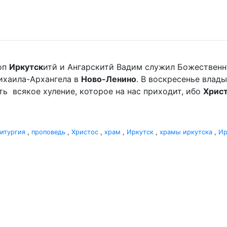
оп
Иркутск
итй и Ангарскитй Вадим служил Божественн
хаила-Архангела в
Ново-Ленино
. В воскресенье вла
мать всякое хуление, которое на нас приходит, ибо
Хрис
итургия
,
проповедь
,
Христос
,
храм
,
Иркутск
,
храмы иркутска
,
Ир