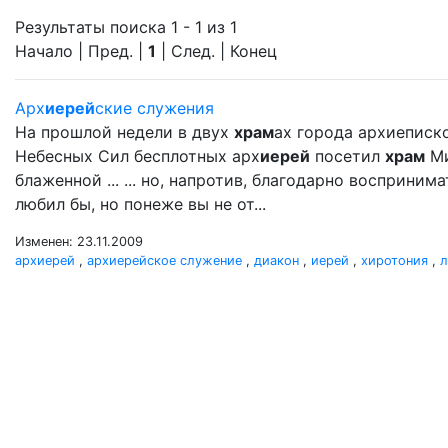
Результаты поиска 1 - 1 из 1
Начало | Пред. |
1
| След. | Конец
Арх
иерей
ские служения
На прошлой недели в двух
храм
ах города архиеписк
Небесных Сил бесплотных арх
иерей
посетил
храм
Ми
блаженной ... ... но, напротив, благодарно восприни
любил бы, но понеже вы не от...
Изменен: 23.11.2009
архиерей
,
архиерейское служение
,
диакон
,
иерей
,
хиротония
,
л