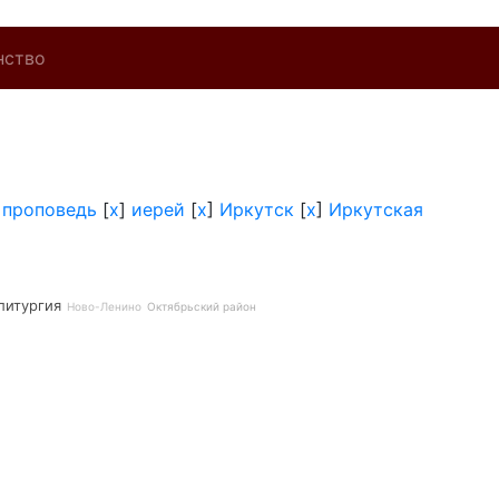
нство
]
проповедь
[
x
]
иерей
[
x
]
Иркутск
[
x
]
Иркутская
литургия
Ново-Ленино
Октябрьский район