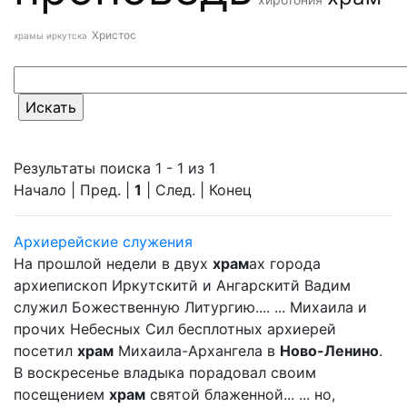
Христос
храмы иркутска
Результаты поиска 1 - 1 из 1
Начало | Пред. |
1
| След. | Конец
Архиерейские служения
На прошлой недели в двух
храм
ах города
архиепископ Иркутскитй и Ангарскитй Вадим
служил Божественную Литургию.... ... Михаила и
прочих Небесных Сил бесплотных архиерей
посетил
храм
Михаила-Архангела в
Ново-Ленино
.
В воскресенье владыка порадовал своим
посещением
храм
святой блаженной... ... но,