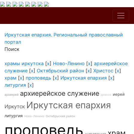
Иркутская епархия. Региональный православный
портал
Поиск
храмы иркутска
[
x
]
Ново-Ленино
[
x
]
архиерейское
служение
[
x
]
Октябрьский район
[
x
]
Христос
[
x
]
храм
[
x
]
проповедь
[
x
]
Иркутская епархия
[
x
]
литургия
[
x
]
архиерейское служение
иерей
архиерей
диакон
Иркутская епархия
Иркутск
литургия
Ново-Ленино
Октябрьский район
проповедь
храм
хиротония