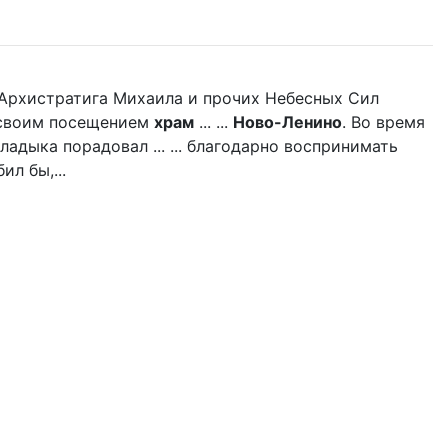
нь Архистратига Михаила и прочих Небесных Сил
л своим посещением
храм
... ...
Ново-Ленино
. Во время
адыка порадовал ... ... благодарно воспринимать
л бы,...