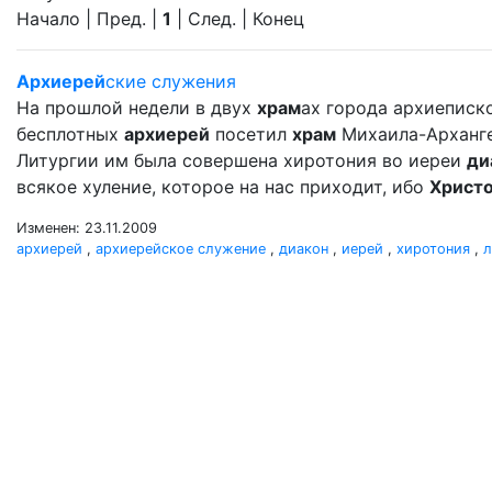
Начало | Пред. |
1
| След. | Конец
Архиерей
ские служения
На прошлой недели в двух
храм
ах города архиеписко
бесплотных
архиерей
посетил
храм
Михаила-Арханг
Литургии им была совершена хиротония во иереи
ди
всякое хуление, которое на нас приходит, ибо
Христ
Изменен: 23.11.2009
архиерей
,
архиерейское служение
,
диакон
,
иерей
,
хиротония
,
л