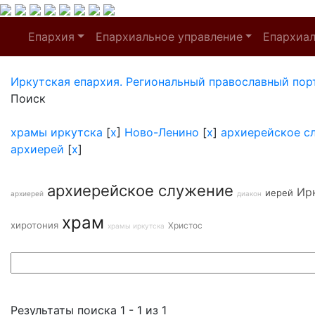
Епархия
Епархиальное управление
Епархиа
Иркутская епархия. Региональный православный пор
Поиск
храмы иркутска
[
x
]
Ново-Ленино
[
x
]
архиерейское с
архиерей
[
x
]
архиерейское служение
Ир
иерей
архиерей
диакон
храм
хиротония
Христос
храмы иркутска
Результаты поиска 1 - 1 из 1