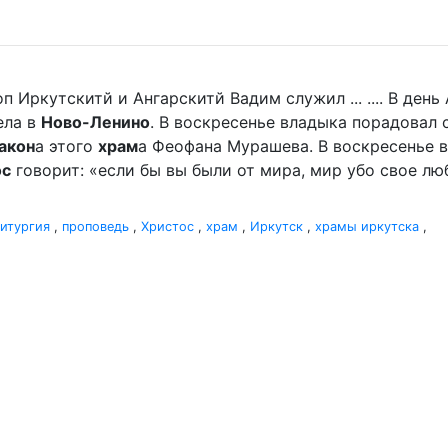
п Иркутскитй и Ангарскитй Вадим служил ... .... В де
ела в
Ново-Ленино
. В воскресенье владыка порадова
акон
а этого
храм
а Феофана Мурашева. В воскресенье вл
ос
говорит: «если бы вы были от мира, мир убо свое люби
итургия
,
проповедь
,
Христос
,
храм
,
Иркутск
,
храмы иркутска
,