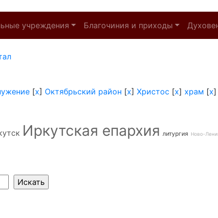
льные учреждения
Благочиния и приходы
Духове
тал
лужение
[
x
]
Октябрьский район
[
x
]
Христос
[
x
]
храм
[
x
Иркутская епархия
кутск
литургия
Ново-Лени