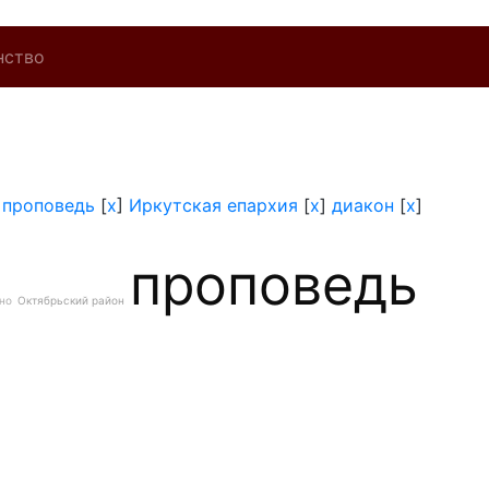
нство
]
проповедь
[
x
]
Иркутская епархия
[
x
]
диакон
[
x
]
проповедь
но
Октябрьский район