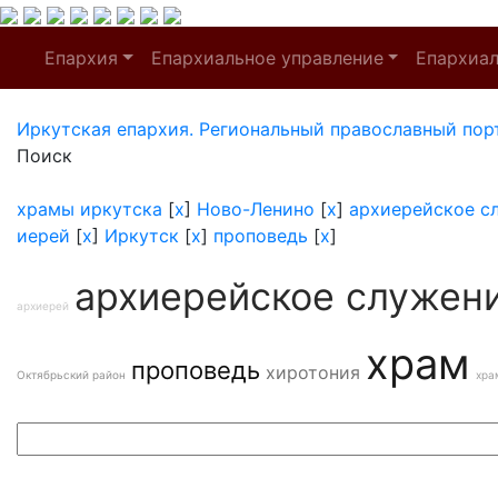
Епархия
Епархиальное управление
Епархиа
Иркутская епархия. Региональный православный пор
Поиск
храмы иркутска
[
x
]
Ново-Ленино
[
x
]
архиерейское с
иерей
[
x
]
Иркутск
[
x
]
проповедь
[
x
]
архиерейское служен
архиерей
храм
проповедь
хиротония
Октябрьский район
хра