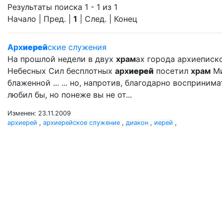
Результаты поиска 1 - 1 из 1
Начало | Пред. |
1
| След. | Конец
Арх
иерей
ские служения
На прошлой недели в двух
храм
ах города архиеписк
Небесных Сил бесплотных
арх
иерей
посетил
храм
Ми
блаженной ... ... но, напротив, благодарно восприни
любил бы, но понеже вы не от...
Изменен: 23.11.2009
архиерей
,
архиерейское служение
,
диакон
,
иерей
,