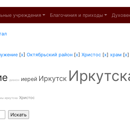
льные учреждения
Благочиния и приходы
Духове
тал
лужение
[
x
]
Октябрьский район
[
x
]
Христос
[
x
]
храм
[
x
Иркутск
ие
Иркутск
иерей
диакон
Христос
мы иркутска