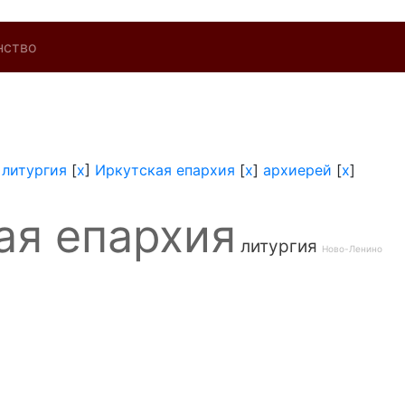
нство
]
литургия
[
x
]
Иркутская епархия
[
x
]
архиерей
[
x
]
ая епархия
литургия
Ново-Ленино