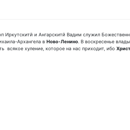
оп Иркутскитй и Ангарскитй Вадим служил Божественн
хаила-Архангела в
Ново-Ленино
. В воскресенье вла
мать всякое хуление, которое на нас приходит, ибо
Хрис