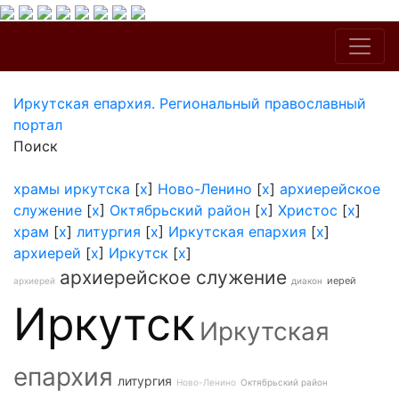
Иркутская епархия. Региональный православный
портал
Поиск
храмы иркутска
[
x
]
Ново-Ленино
[
x
]
архиерейское
служение
[
x
]
Октябрьский район
[
x
]
Христос
[
x
]
храм
[
x
]
литургия
[
x
]
Иркутская епархия
[
x
]
архиерей
[
x
]
Иркутск
[
x
]
архиерейское служение
иерей
архиерей
диакон
Иркутск
Иркутская
епархия
литургия
Ново-Ленино
Октябрьский район