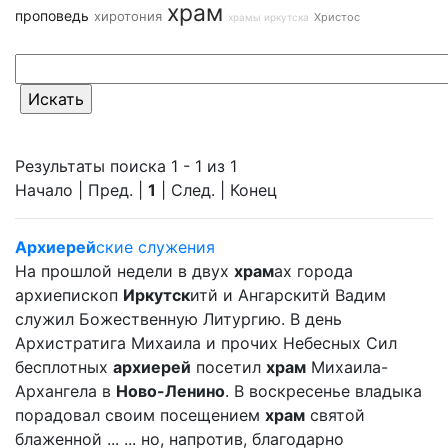
храм
проповедь
хиротония
Христос
храмы иркутска
Результаты поиска 1 - 1 из 1
Начало | Пред. |
1
| След. | Конец
Архиерей
ские служения
На прошлой недели в двух
храм
ах города
архиепископ
Иркутск
итй и Ангарскитй Вадим
служил Божественную Литургию. В день
Архистратига Михаила и прочих Небесных Сил
бесплотных
архиерей
посетил
храм
Михаила-
Архангела в
Ново-Ленино
. В воскресенье владыка
порадовал своим посещением
храм
святой
блаженной ... ... но, напротив, благодарно