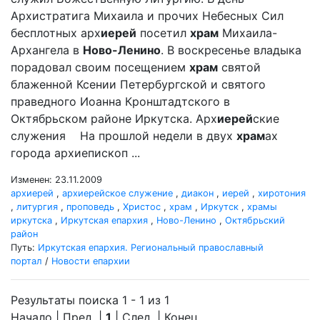
Архистратига Михаила и прочих Небесных Сил
бесплотных арх
иерей
посетил
храм
Михаила-
Архангела в
Ново-Ленино
. В воскресенье владыка
порадовал своим посещением
храм
святой
блаженной Ксении Петербургской и святого
праведного Иоанна Кронштадтского в
Октябрьском районе Иркутска. Арх
иерей
ские
служения На прошлой недели в двух
храм
ах
города архиепископ ...
Изменен: 23.11.2009
архиерей
,
архиерейское служение
,
диакон
,
иерей
,
хиротония
,
литургия
,
проповедь
,
Христос
,
храм
,
Иркутск
,
храмы
иркутска
,
Иркутская епархия
,
Ново-Ленино
,
Октябрьский
район
Путь:
Иркутская епархия. Региональный православный
портал
/
Новости епархии
Результаты поиска 1 - 1 из 1
Начало | Пред. |
1
| След. | Конец