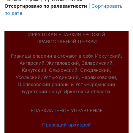
Отсортировано по релевантности
|
Сортировать
по дате
ИРКУТСКАЯ ЕПАРХИЯ РУССКОЙ
ПРАВОСЛАВНОЙ ЦЕРКВИ
Границы епархии включают в себя Иркутский,
Ангарский, Жигаловский, Заларинский,
Качугский, Ольхонский, Слюдянский,
Усольский, Усть-Удинский, Черемховский,
Шелеховский районы и Усть-Ордынский
Бурятский округ Иркутской области.
ЕПАРХИАЛЬНОЕ УПРАВЛЕНИЕ
Правящий архиерей