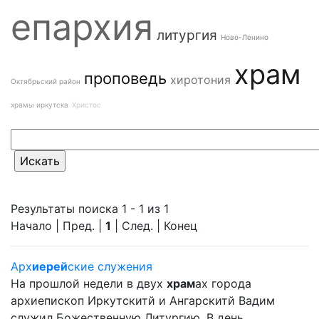
епархия
литургия
Ново-Ленино
храм
проповедь
хиротония
Октябрьский район
храмы иркутска
Христос
Результаты поиска 1 - 1 из 1
Начало | Пред. |
1
| След. | Конец
Арх
иерей
ские служения
На прошлой недели в двух
храм
ах города
архиепископ Иркутскитй и Ангарскитй Вадим
служил Божественную Литургию. В день