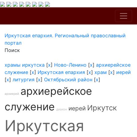
Иркутская епархия. Региональный православный
портал
Поиск
храмы иркутска
[
x
]
Ново-Ленино
[
x
]
архиерейское
служение
[
x
]
Иркутская епархия
[
x
]
храм
[
x
]
иерей
[
x
]
литургия
[
x
]
Октябрьский район
[
x
]
архиерейское
архиерей
служение
Иркутск
иерей
диакон
Иркутская