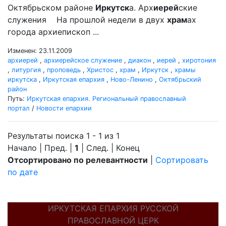
Октябрьском районе
Иркутск
а. Арх
иерей
ские
служения На прошлой недели в двух
храм
ах
города архиепископ ...
Изменен: 23.11.2009
архиерей
,
архиерейское служение
,
диакон
,
иерей
,
хиротония
,
литургия
,
проповедь
,
Христос
,
храм
,
Иркутск
,
храмы
иркутска
,
Иркутская епархия
,
Ново-Ленино
,
Октябрьский
район
Путь:
Иркутская епархия. Региональный православный
портал
/
Новости епархии
Результаты поиска 1 - 1 из 1
Начало | Пред. |
1
| След. | Конец
Отсортировано по релевантности
|
Сортировать
по дате
ИРКУТСКАЯ ЕПАРХИЯ РУССКОЙ
ПРАВОСЛАВНОЙ ЦЕРК