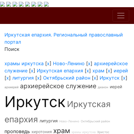
Иркутская епархия. Региональный православный
портал
Поиск
храмы иркутска
[
x
]
Ново-Ленино
[
x
]
архиерейское
служение
[
x
]
Иркутская епархия
[
x
]
храм
[
x
]
иерей
[
x
]
литургия
[
x
]
Октябрьский район
[
x
]
Иркутск
[
x
]
архиерейское служение
иерей
архиерей
диакон
Иркутск
Иркутская
епархия
литургия
Ново-Ленино
Октябрьский район
храм
проповедь
хиротония
храмы иркутска
Христос