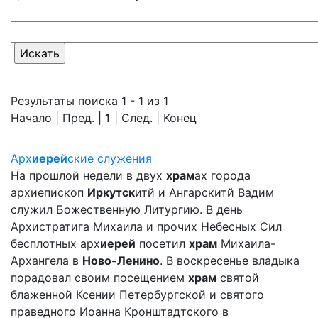
Результаты поиска 1 - 1 из 1
Начало | Пред. |
1
| След. | Конец
Арх
иерей
ские служения
На прошлой недели в двух
храм
ах города
архиепископ
Иркутск
итй и Ангарскитй Вадим
служил Божественную Литургию. В день
Архистратига Михаила и прочих Небесных Сил
бесплотных арх
иерей
посетил
храм
Михаила-
Архангела в
Ново-Ленино
. В воскресенье владыка
порадовал своим посещением
храм
святой
блаженной Ксении Петербургской и святого
праведного Иоанна Кронштадтского в