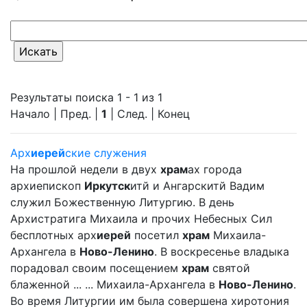
Результаты поиска 1 - 1 из 1
Начало | Пред. |
1
| След. | Конец
Арх
иерей
ские служения
На прошлой недели в двух
храм
ах города
архиепископ
Иркутск
итй и Ангарскитй Вадим
служил Божественную Литургию. В день
Архистратига Михаила и прочих Небесных Сил
бесплотных арх
иерей
посетил
храм
Михаила-
Архангела в
Ново-Ленино
. В воскресенье владыка
порадовал своим посещением
храм
святой
блаженной ... ... Михаила-Архангела в
Ново-Ленино
.
Во время Литургии им была совершена хиротония