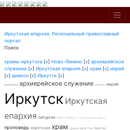
Иркутская епархия. Региональный православный
портал
Поиск
храмы иркутска
[
x
]
Ново-Ленино
[
x
]
архиерейское
служение
[
x
]
Иркутская епархия
[
x
]
храм
[
x
]
иерей
[
x
]
диакон
[
x
]
Иркутск
[
x
]
архиерейское служение
иерей
архиерей
диакон
Иркутск
Иркутская
епархия
литургия
Ново-Ленино
Октябрьский район
храм
проповедь
хиротония
храмы иркутска
Христос