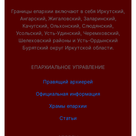
Границы епархии включают в себя Иркутский,
Ангарский, Жигаловский, Заларинский,
Качугский, Ольхонский, Слюдянский,
Усольский, Усть-Удинский, Черемховский,
Шелеховский районы и Усть-Ордынский
Бурятский округ Иркутской области.
ЕПАРХИАЛЬНОЕ УПРАВЛЕНИЕ
Правящий архиерей
Официальная информация
Храмы епархии
Статьи