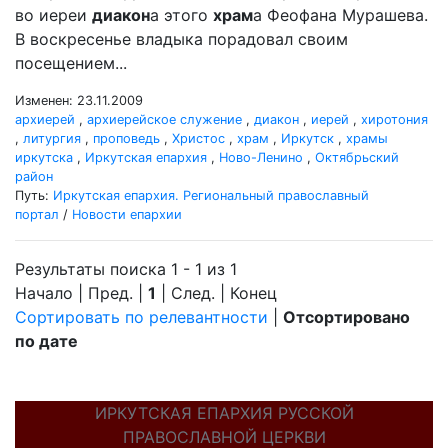
во иереи
диакон
а этого
храм
а Феофана Мурашева.
В воскресенье владыка порадовал своим
посещением...
Изменен: 23.11.2009
архиерей
,
архиерейское служение
,
диакон
,
иерей
,
хиротония
,
литургия
,
проповедь
,
Христос
,
храм
,
Иркутск
,
храмы
иркутска
,
Иркутская епархия
,
Ново-Ленино
,
Октябрьский
район
Путь:
Иркутская епархия. Региональный православный
портал
/
Новости епархии
Результаты поиска 1 - 1 из 1
Начало | Пред. |
1
| След. | Конец
Сортировать по релевантности
|
Отсортировано
по дате
ИРКУТСКАЯ ЕПАРХИЯ РУССКОЙ
ПРАВОСЛАВНОЙ ЦЕРКВИ