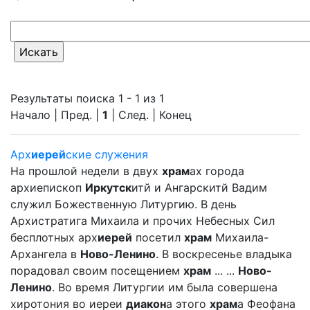
Результаты поиска 1 - 1 из 1
Начало | Пред. |
1
| След. | Конец
Арх
иерей
ские служения
На прошлой недели в двух
храм
ах города
архиепископ
Иркутск
итй и Ангарскитй Вадим
служил Божественную Литургию. В день
Архистратига Михаила и прочих Небесных Сил
бесплотных арх
иерей
посетил
храм
Михаила-
Архангела в
Ново-Ленино
. В воскресенье владыка
порадовал своим посещением
храм
... ...
Ново-
Ленино
. Во время Литургии им была совершена
хиротония во иереи
диакон
а этого
храм
а Феофана