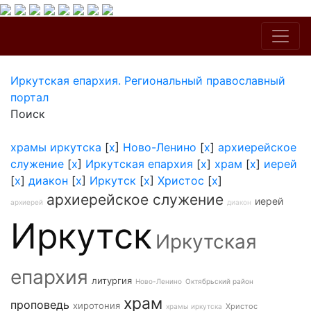
Иркутская епархия. Региональный православный
портал
Поиск
храмы иркутска
[
x
]
Ново-Ленино
[
x
]
архиерейское
служение
[
x
]
Иркутская епархия
[
x
]
храм
[
x
]
иерей
[
x
]
диакон
[
x
]
Иркутск
[
x
]
Христос
[
x
]
архиерейское служение
иерей
архиерей
диакон
Иркутск
Иркутская
епархия
литургия
Ново-Ленино
Октябрьский район
храм
проповедь
хиротония
Христос
храмы иркутска