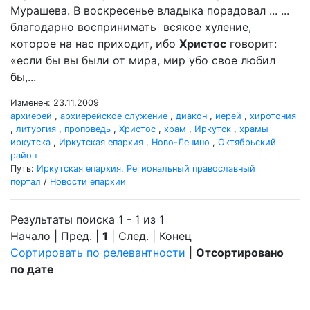
Мурашева. В воскресенье владыка порадовал ... ...
благодарно воспринимать всякое хуление,
которое на нас приходит, ибо
Христос
говорит:
«если бы вы были от мира, мир убо свое любил
бы,...
Изменен: 23.11.2009
архиерей
,
архиерейское служение
,
диакон
,
иерей
,
хиротония
,
литургия
,
проповедь
,
Христос
,
храм
,
Иркутск
,
храмы
иркутска
,
Иркутская епархия
,
Ново-Ленино
,
Октябрьский
район
Путь:
Иркутская епархия. Региональный православный
портал
/
Новости епархии
Результаты поиска 1 - 1 из 1
Начало | Пред. |
1
| След. | Конец
Сортировать по релевантности
|
Отсортировано
по дате