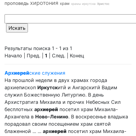
хиротония
проповедь
храм
храмы иркутска
Христос
Результаты поиска 1 - 1 из 1
Начало | Пред. |
1
| След. | Конец
Арх
иерей
ские служения
На прошлой недели в двух храмах города
архиепископ
Иркутск
итй и Ангарскитй Вадим
служил Божественную Литургию. В день
Архистратига Михаила и прочих Небесных Сил
бесплотных
арх
иерей
посетил храм Михаила-
Архангела в
Ново-Ленино
. В воскресенье владыка
порадовал своим посещением храм святой
блаженной ... ...
арх
иерей
посетил храм Михаила-