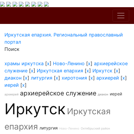
Иркутская епархия. Региональный православный
портал
Поиск
храмы иркутска
[
x
]
Ново-Ленино
[
x
]
архиерейское
служение
[
x
]
Иркутская епархия
[
x
]
Иркутск
[
x
]
диакон
[
x
]
литургия
[
x
]
хиротония
[
x
]
архиерей
[
x
]
иерей
[
x
]
архиерейское служение
иерей
архиерей
диакон
Иркутск
Иркутская
епархия
литургия
Ново-Ленино
Октябрьский район