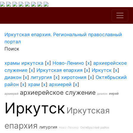
Иркутская епархия. Региональный православный
портал
Поиск
храмы иркутска
[
x
]
Ново-Ленино
[
x
]
архиерейское
служение
[
x
]
Иркутская епархия
[
x
]
Иркутск
[
x
]
диакон
[
x
]
литургия
[
x
]
хиротония
[
x
]
Октябрьский
район
[
x
]
храм
[
x
]
архиерей
[
x
]
архиерейское служение
иерей
архиерей
диакон
Иркутск
Иркутская
епархия
литургия
Ново-Ленино
Октябрьский район