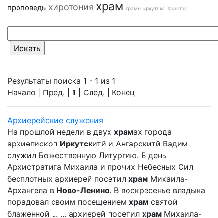
храм
хиротония
проповедь
храмы иркутска
Христос
Результаты поиска 1 - 1 из 1
Начало | Пред. |
1
| След. | Конец
Архиерейские служения
На прошлой недели в двух
храм
ах города
архиепископ
Иркутск
итй и Ангарскитй Вадим
служил Божественную Литургию. В день
Архистратига Михаила и прочих Небесных Сил
бесплотных архиерей посетил
храм
Михаила-
Архангела в
Ново-Ленино
. В воскресенье владыка
порадовал своим посещением
храм
святой
блаженной ... ... архиерей посетил
храм
Михаила-