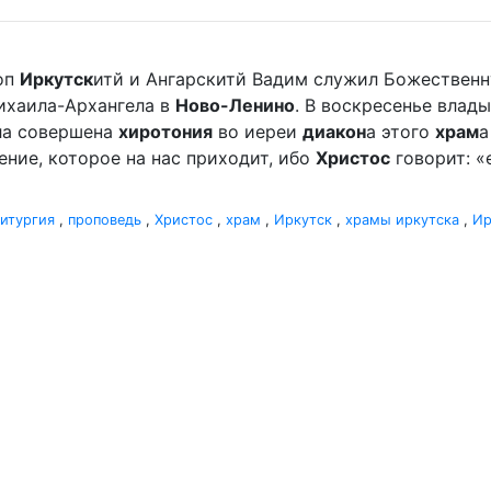
оп
Иркутск
итй и Ангарскитй Вадим служил Божественн
хаила-Архангела в
Ново-Ленино
. В воскресенье вла
ыла совершена
хиротония
во иереи
диакон
а этого
храм
а
ление, которое на нас приходит, ибо
Христос
говорит: «
итургия
,
проповедь
,
Христос
,
храм
,
Иркутск
,
храмы иркутска
,
Ир