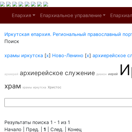
Епархия
Епархиальное управление
Епархиа
Иркутская епархия. Региональный православный пор
Поиск
храмы иркутска
[
x
]
Ново-Ленино
[
x
]
архиерейское с
И
архиерейское служение
иерей
архиерей
диакон
храм
Христос
храмы иркутска
Результаты поиска 1 - 1 из 1
Начало | Пред. |
1
| След. | Конец