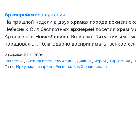
Архиерей
ские служения
На прошлой недели в двух
храм
ах города архиеписк
Небесных Сил бесплотных
архиерей
посетил
храм
Ми
Архангела в
Ново-Ленино
. Во время Литургии им б
порадовал ... ... благодарно воспринимать всякое ху
Изменен: 23.11.2009
архиерей
,
архиерейское служение
,
диакон
,
иерей
,
хиротония
,
л
Путь:
Иркутская епархия. Региональный православн