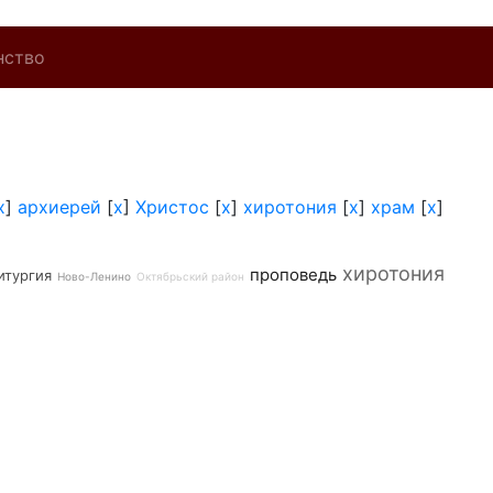
нство
x
]
архиерей
[
x
]
Христос
[
x
]
хиротония
[
x
]
храм
[
x
]
хиротония
проповедь
итургия
Ново-Ленино
Октябрьский район