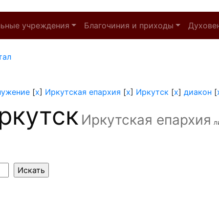
льные учреждения
Благочиния и приходы
Духове
тал
лужение
[
x
]
Иркутская епархия
[
x
]
Иркутск
[
x
]
диакон
[
ркутск
Иркутская епархия
л