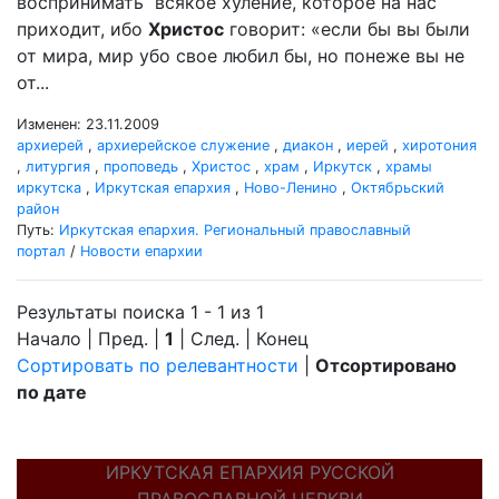
воспринимать всякое хуление, которое на нас
приходит, ибо
Христос
говорит: «если бы вы были
от мира, мир убо свое любил бы, но понеже вы не
от...
Изменен: 23.11.2009
архиерей
,
архиерейское служение
,
диакон
,
иерей
,
хиротония
,
литургия
,
проповедь
,
Христос
,
храм
,
Иркутск
,
храмы
иркутска
,
Иркутская епархия
,
Ново-Ленино
,
Октябрьский
район
Путь:
Иркутская епархия. Региональный православный
портал
/
Новости епархии
Результаты поиска 1 - 1 из 1
Начало | Пред. |
1
| След. | Конец
Сортировать по релевантности
|
Отсортировано
по дате
ИРКУТСКАЯ ЕПАРХИЯ РУССКОЙ