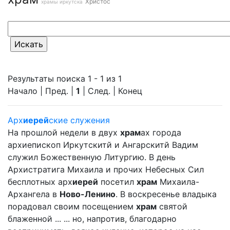
Христос
храмы иркутска
Результаты поиска 1 - 1 из 1
Начало | Пред. |
1
| След. | Конец
Арх
иерей
ские служения
На прошлой недели в двух
храм
ах города
архиепископ Иркутскитй и Ангарскитй Вадим
служил Божественную Литургию. В день
Архистратига Михаила и прочих Небесных Сил
бесплотных арх
иерей
посетил
храм
Михаила-
Архангела в
Ново-Ленино
. В воскресенье владыка
порадовал своим посещением
храм
святой
блаженной ... ... но, напротив, благодарно