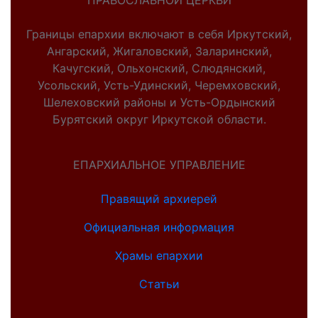
ПРАВОСЛАВНОЙ ЦЕРКВИ
Границы епархии включают в себя Иркутский,
Ангарский, Жигаловский, Заларинский,
Качугский, Ольхонский, Слюдянский,
Усольский, Усть-Удинский, Черемховский,
Шелеховский районы и Усть-Ордынский
Бурятский округ Иркутской области.
ЕПАРХИАЛЬНОЕ УПРАВЛЕНИЕ
Правящий архиерей
Официальная информация
Храмы епархии
Статьи