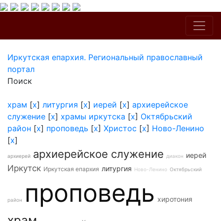
Иркутская епархия. Региональный православный
портал
Поиск
храм
[
x
]
литургия
[
x
]
иерей
[
x
]
архиерейское
служение
[
x
]
храмы иркутска
[
x
]
Октябрьский
район
[
x
]
проповедь
[
x
]
Христос
[
x
]
Ново-Ленино
[
x
]
архиерейское служение
иерей
архиерей
диакон
Иркутск
литургия
Иркутская епархия
Ново-Ленино
Октябрьский
проповедь
хиротония
район
храм