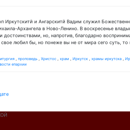
оп Иркутскитй и Ангарскитй Вадим служил Божественн
хаила-Архангела в Ново-Ленино. В воскресенье влад
ими достоинствами, но, напротив, благодарно восприним
свое любил бы, но понеже вы не от мира сего суть, то и
итургия
,
проповедь
,
Христос
,
храм
,
Иркутск
,
храмы иркутска
,
Ир
вости епархии
дате
КОЙ