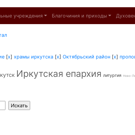
льные учреждения
Благочиния и приходы
Духове
тал
ие
[
x
]
храмы иркутска
[
x
]
Октябрьский район
[
x
]
пропо
Иркутская епархия
кутск
литургия
Ново-Л