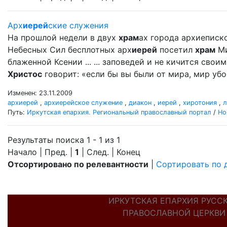
Арх
иерей
ские служения
На прошлой недели в двух
храм
ах города архиеписк
Небесных Сил бесплотных арх
иерей
посетил
храм
Ми
блаженной Ксении ... ... заповедей и не кичится сво
Христос
говорит: «если бы вы были от мира, мир убо 
Изменен: 23.11.2009
архиерей
,
архиерейское служение
,
диакон
,
иерей
,
хиротония
,
л
Путь:
Иркутская епархия. Региональный православный портал
/
Но
Результаты поиска 1 - 1 из 1
Начало | Пред. |
1
| След. | Конец
Отсортировано по релевантности
|
Сортировать по 
ИРКУТСКАЯ ЕПАРХИЯ РУСС
ПРАВОСЛАВНОЙ ЦЕРКВИ