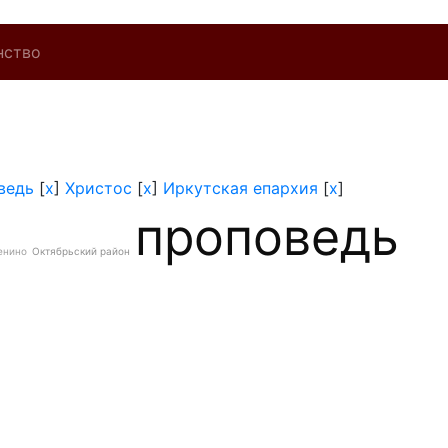
нство
ведь
[
x
]
Христос
[
x
]
Иркутская епархия
[
x
]
проповедь
енино
Октябрьский район