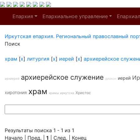
Епархия
Епархиальное управление
Епархиа
Иркутская епархия. Региональный православный пор
Поиск
храм
[
x
]
литургия
[
x
]
иерей
[
x
]
архиерейское служен
архиерейское служение
Ир
иерей
архиерей
диакон
храм
хиротония
Христос
храмы иркутска
Результаты поиска 1 - 1 из 1
Начало | Пред. |
1
| След. | Конец