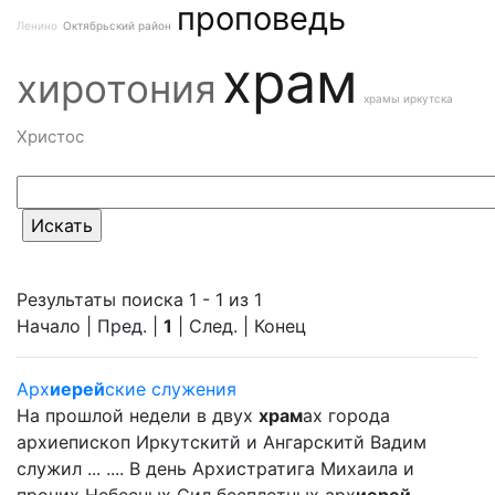
проповедь
Ленино
Октябрьский район
храм
хиротония
храмы иркутска
Христос
Результаты поиска 1 - 1 из 1
Начало | Пред. |
1
| След. | Конец
Арх
иерей
ские служения
На прошлой недели в двух
храм
ах города
архиепископ Иркутскитй и Ангарскитй Вадим
служил ... .... В день Архистратига Михаила и