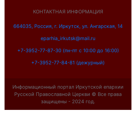
КОНТАКТНАЯ ИНФОРМАЦИЯ
664035, Россия, г. Иркутск, ул. Ангарская, 14
eparhia_irkutsk@mail.ru
+7-3952-77-87-30 (пн-пт с 10:00 до 16:00)
+7-3952-77-84-81 (дежурный)
Информационный портал Иркутской епархии
Русской Православной Церкви © Все права
защищены - 2024 год.