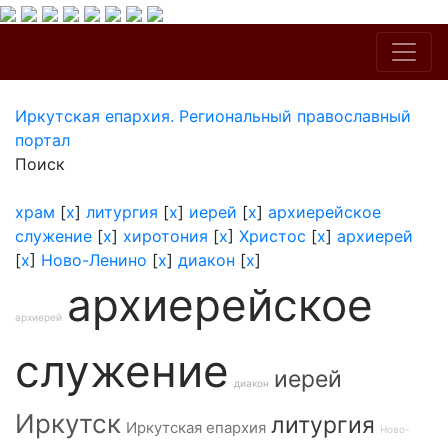
Иркутская епархия. Региональный православный
портал
Поиск
храм
[
x
]
литургия
[
x
]
иерей
[
x
]
архиерейское
служение
[
x
]
хиротония
[
x
]
Христос
[
x
]
архиерей
[
x
]
Ново-Ленино
[
x
]
диакон
[
x
]
архиерейское
архиерей
служение
иерей
диакон
Иркутск
литургия
Иркутская епархия
Ново-