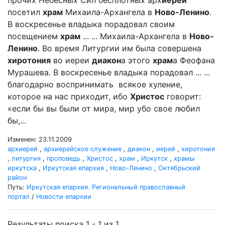
прочих Небесных Сил бесплотных арх
иерей
посетил
храм
Михаила-Архангела в
Ново-Ленино
.
В воскресенье владыка порадовал своим
посещением
храм
... ... Михаила-Архангела в
Ново-
Ленино
. Во время Литургии им была совершена
хиротония
во иереи
диакон
а этого
храм
а Феофана
Мурашева. В воскресенье владыка порадовал ... ...
благодарно воспринимать всякое хуление,
которое на нас приходит, ибо
Христос
говорит:
«если бы вы были от мира, мир убо свое любил
бы,...
Изменен: 23.11.2009
архиерей
,
архиерейское служение
,
диакон
,
иерей
,
хиротония
,
литургия
,
проповедь
,
Христос
,
храм
,
Иркутск
,
храмы
иркутска
,
Иркутская епархия
,
Ново-Ленино
,
Октябрьский
район
Путь:
Иркутская епархия. Региональный православный
портал
/
Новости епархии
Результаты поиска 1 - 1 из 1