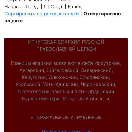
Начало | Пред. |
1
| След. | Конец
Сортировать по релевантности
|
Отсортировано
по дате
ИРКУТСКАЯ ЕПАРХИЯ РУССКОЙ
ПРАВОСЛАВНОЙ ЦЕРКВИ
Границы епархии включают в себя Иркутский,
Ангарский, Жигаловский, Заларинский,
Качугский, Ольхонский, Слюдянский,
Усольский, Усть-Удинский, Черемховский,
Шелеховский районы и Усть-Ордынский
Бурятский округ Иркутской области.
ЕПАРХИАЛЬНОЕ УПРАВЛЕНИЕ
Правящий архиерей