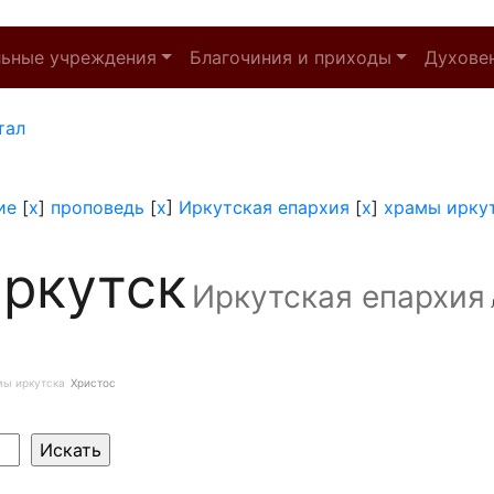
льные учреждения
Благочиния и приходы
Духове
тал
ие
[
x
]
проповедь
[
x
]
Иркутская епархия
[
x
]
храмы ирку
ркутск
Иркутская епархия
мы иркутска
Христос