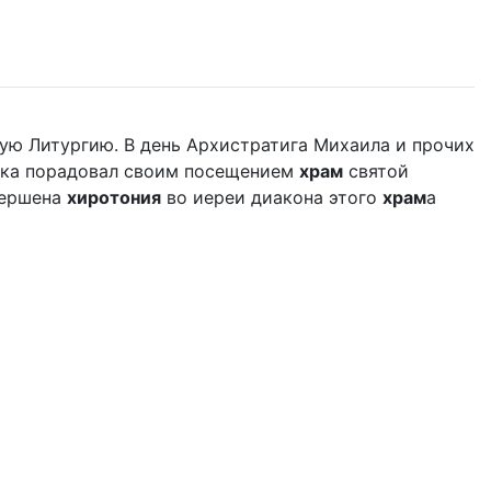
ую Литургию. В день Архистратига Михаила и прочих
дыка порадовал своим посещением
храм
святой
вершена
хиротония
во иереи диакона этого
храм
а