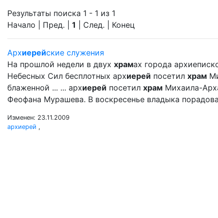
Результаты поиска 1 - 1 из 1
Начало | Пред. |
1
| След. | Конец
Арх
иерей
ские служения
На прошлой недели в двух
храм
ах города архиеписк
Небесных Сил бесплотных арх
иерей
посетил
храм
Ми
блаженной ... ... арх
иерей
посетил
храм
Михаила-Арх
Феофана Мурашева. В воскресенье владыка порадовал
Изменен: 23.11.2009
архиерей
,