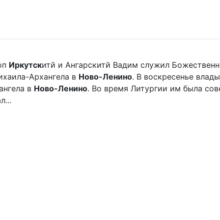
оп
Иркутск
итй и Ангарскитй Вадим служил Божественн
хаила-Архангела в
Ново-Ленино
. В воскресенье вла
ангела в
Ново-Ленино
. Во время Литургии им была со
...