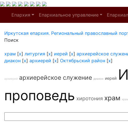
Епархия
Епархиальное управление
Епархиа
Иркутская епархия. Региональный православный пор
Поиск
храм
[
x
]
литургия
[
x
]
иерей
[
x
]
архиерейское служен
диакон
[
x
]
архиерей
[
x
]
Октябрьский район
[
x
]
И
архиерейское служение
иерей
архиерей
диакон
проповедь
храм
хиротония
хра