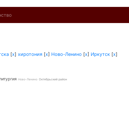
нство
тска
[
x
]
хиротония
[
x
]
Ново-Ленино
[
x
]
Иркутск
[
x
]
литургия
Ново-Ленино
Октябрьский район