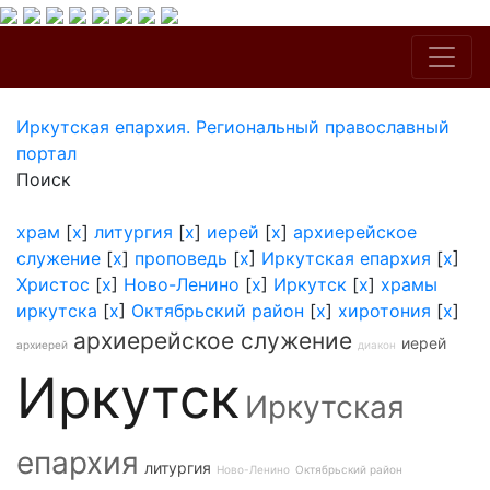
Иркутская епархия. Региональный православный
портал
Поиск
храм
[
x
]
литургия
[
x
]
иерей
[
x
]
архиерейское
служение
[
x
]
проповедь
[
x
]
Иркутская епархия
[
x
]
Христос
[
x
]
Ново-Ленино
[
x
]
Иркутск
[
x
]
храмы
иркутска
[
x
]
Октябрьский район
[
x
]
хиротония
[
x
]
архиерейское служение
иерей
архиерей
диакон
Иркутск
Иркутская
епархия
литургия
Ново-Ленино
Октябрьский район