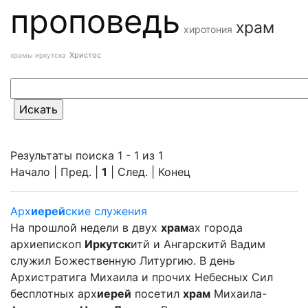
проповедь
храм
хиротония
Христос
храмы иркутска
Результаты поиска 1 - 1 из 1
Начало | Пред. |
1
| След. | Конец
Арх
иерей
ские служения
На прошлой недели в двух
храм
ах города
архиепископ
Иркутск
итй и Ангарскитй Вадим
служил Божественную Литургию. В день
Архистратига Михаила и прочих Небесных Сил
бесплотных арх
иерей
посетил
храм
Михаила-