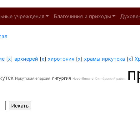
льные учреждения
Благочиния и приходы
Духове
тал
ие
[
x
]
архиерей
[
x
]
хиротония
[
x
]
храмы иркутска
[
x
]
Х
п
кутск
литургия
Иркутская епархия
Ново-Ленино
Октябрьский район