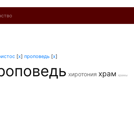
нство
ристос
[
x
]
проповедь
[
x
]
роповедь
храм
хиротония
храмы