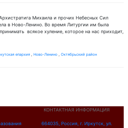
нь Архистратига Михаила и прочих Небесных Сил
гела в Ново-Ленино. Во время Литургии им была
оспринимать всякое хуление, которое на нас приходит,
кутская епархия
,
Ново-Ленино
,
Октябрьский район
КОНТАКТНАЯ ИНФОРМАЦИЯ
разования
664035, Россия, г. Иркутск, ул.