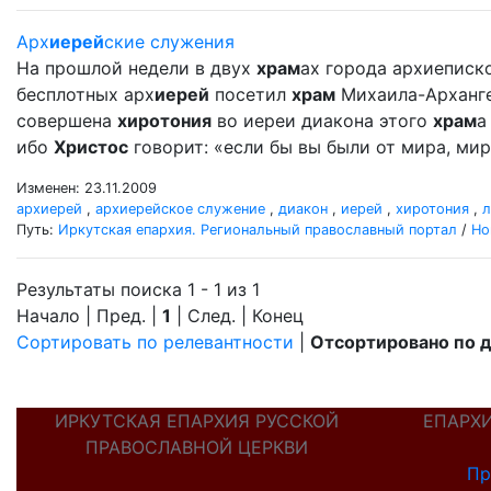
Арх
иерей
ские служения
На прошлой недели в двух
храм
ах города архиеписко
бесплотных арх
иерей
посетил
храм
Михаила-Архангел
совершена
хиротония
во иереи диакона этого
храм
а
ибо
Христос
говорит: «если бы вы были от мира, мир 
Изменен: 23.11.2009
архиерей
,
архиерейское служение
,
диакон
,
иерей
,
хиротония
,
л
Путь:
Иркутская епархия. Региональный православный портал
/
Но
Результаты поиска 1 - 1 из 1
Начало | Пред. |
1
| След. | Конец
Сортировать по релевантности
|
Отсортировано по 
ИРКУТСКАЯ ЕПАРХИЯ РУССКОЙ
ЕПАРХ
ПРАВОСЛАВНОЙ ЦЕРКВИ
Пр