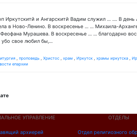
п Иркутскитй и Ангарскитй Вадим служил ... .... В де
а в Ново-Ленино. В воскресенье ... ... Михаила-Архан
 Феофана Мурашева. В воскресенье ... ... благодарно в
убо свое любил бы,...
итургия
,
проповедь
,
Христос
,
храм
,
Иркутск
,
храмы иркутска
,
Ир
вости епархии
дате
ИАЛЬНОЕ УПРАВЛЕНИЕ
ОТДЕЛЫ
авящий архиерей
Отдел религиозного об