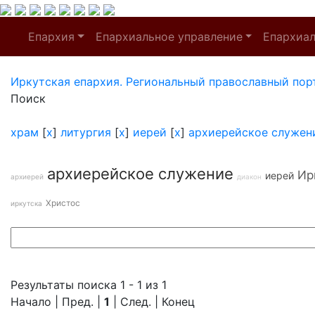
Епархия
Епархиальное управление
Епархиа
Иркутская епархия. Региональный православный пор
Поиск
храм
[
x
]
литургия
[
x
]
иерей
[
x
]
архиерейское служен
архиерейское служение
Ир
иерей
архиерей
диакон
Христос
иркутска
Результаты поиска 1 - 1 из 1
Начало | Пред. |
1
| След. | Конец