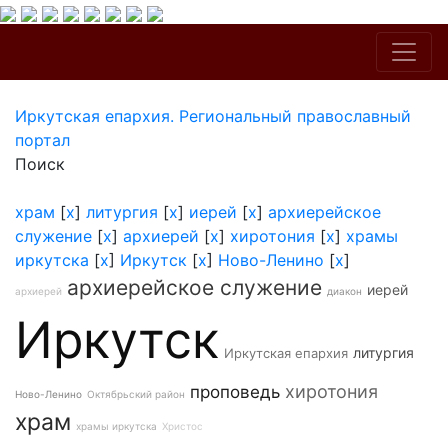
Иркутская епархия. Региональный православный
портал
Поиск
храм
[
x
]
литургия
[
x
]
иерей
[
x
]
архиерейское
служение
[
x
]
архиерей
[
x
]
хиротония
[
x
]
храмы
иркутска
[
x
]
Иркутск
[
x
]
Ново-Ленино
[
x
]
архиерейское служение
иерей
архиерей
диакон
Иркутск
литургия
Иркутская епархия
хиротония
проповедь
Ново-Ленино
Октябрьский район
храм
храмы иркутска
Христос