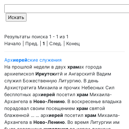
Результаты поиска 1 - 1 из 1
Начало | Пред. |
1
| След. | Конец
Арх
иерей
ские служения
На прошлой недели в двух
храм
ах города
архиепископ
Иркутск
итй и Ангарскитй Вадим
служил Божественную Литургию. В день
Архистратига Михаила и прочих Небесных Сил
бесплотных арх
иерей
посетил
храм
Михаила-
Архангела в
Ново-Ленино
. В воскресенье владыка
порадовал своим посещением
храм
святой
блаженной ... ... арх
иерей
посетил
храм
Михаила-
Архангела в
Ново-Ленино
. Во время Литургии им