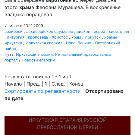
была совершена
хиротония
во иереи диакона
этого
храм
а Феофана Мурашева. В воскресенье
владыка порадовал...
Изменен: 23.11.2009
архиерей
,
архиерейское служение
,
диакон
,
иерей
,
хиротония
,
литургия
,
проповедь
,
Христос
,
храм
,
Иркутск
,
храмы
иркутска
,
Иркутская епархия
,
Ново-Ленино
,
Октябрьский
район
Путь:
Иркутская епархия. Региональный православный
портал
/
Новости епархии
Результаты поиска 1 - 1 из 1
Начало | Пред. |
1
| След. | Конец
Сортировать по релевантности
|
Отсортировано
по дате
ИРКУТСКАЯ ЕПАРХИЯ РУССКОЙ
ПРАВОСЛАВНОЙ ЦЕРКВИ