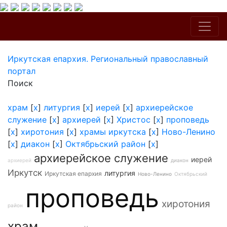
Иркутская епархия. Региональный православный
портал
Поиск
храм
[
x
]
литургия
[
x
]
иерей
[
x
]
архиерейское
служение
[
x
]
архиерей
[
x
]
Христос
[
x
]
проповедь
[
x
]
хиротония
[
x
]
храмы иркутска
[
x
]
Ново-Ленино
[
x
]
диакон
[
x
]
Октябрьский район
[
x
]
архиерейское служение
иерей
архиерей
диакон
Иркутск
литургия
Иркутская епархия
Ново-Ленино
Октябрьский
проповедь
хиротония
район
храм