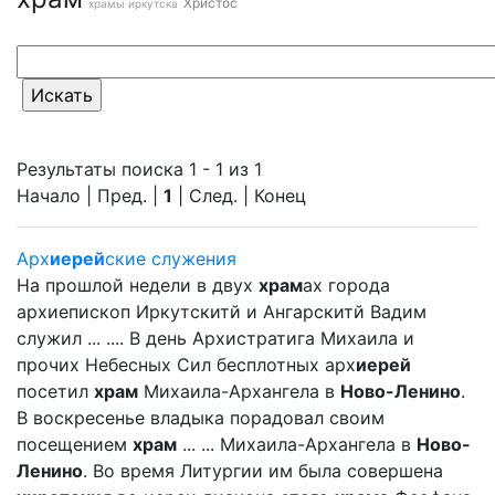
Христос
храмы иркутска
Результаты поиска 1 - 1 из 1
Начало | Пред. |
1
| След. | Конец
Арх
иерей
ские служения
На прошлой недели в двух
храм
ах города
архиепископ Иркутскитй и Ангарскитй Вадим
служил ... .... В день Архистратига Михаила и
прочих Небесных Сил бесплотных арх
иерей
посетил
храм
Михаила-Архангела в
Ново-Ленино
.
В воскресенье владыка порадовал своим
посещением
храм
... ... Михаила-Архангела в
Ново-
Ленино
. Во время Литургии им была совершена