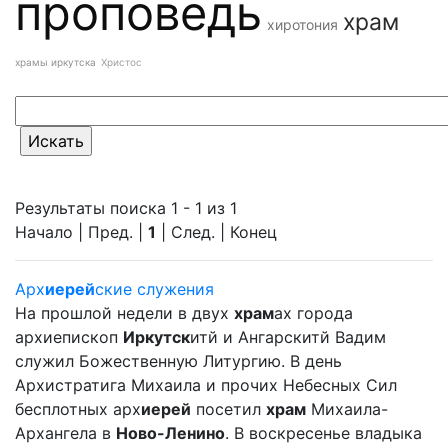
проповедь
храм
хиротония
храмы иркутска
Христос
Результаты поиска 1 - 1 из 1
Начало | Пред. |
1
| След. | Конец
Арх
иерей
ские служения
На прошлой недели в двух
храм
ах города
архиепископ
Иркутск
итй и Ангарскитй Вадим
служил Божественную Литургию. В день
Архистратига Михаила и прочих Небесных Сил
бесплотных арх
иерей
посетил
храм
Михаила-
Архангела в
Ново-Ленино
. В воскресенье владыка