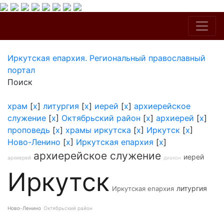
Иркутская епархия. Региональный православный
портал
Поиск
храм
[
x
]
литургия
[
x
]
иерей
[
x
]
архиерейское
служение
[
x
]
Октябрьский район
[
x
]
архиерей
[
x
]
проповедь
[
x
]
храмы иркутска
[
x
]
Иркутск
[
x
]
Ново-Ленино
[
x
]
Иркутская епархия
[
x
]
архиерейское служение
иерей
архиерей
диакон
Иркутск
литургия
Иркутская епархия
Ново-Ленино
Октябрьский район