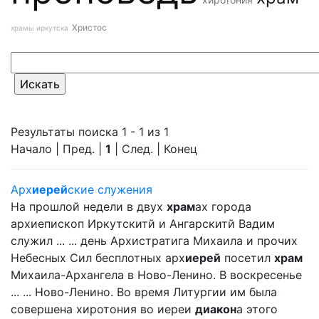
Христос
храмы иркутска
Результаты поиска 1 - 1 из 1
Начало | Пред. |
1
| След. | Конец
Арх
иерей
ские служения
На прошлой недели в двух
храм
ах города
архиепископ Иркутскитй и Ангарскитй Вадим
служил ... ... день Архистратига Михаила и прочих
Небесных Сил бесплотных арх
иерей
посетил
храм
Михаила-Архангела в Ново-Ленино. В воскресенье
... ... Ново-Ленино. Во время Литургии им была
совершена хиротония во иереи
диакон
а этого