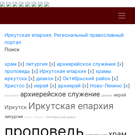
Иркутская епархия. Региональный православный
портал
Поиск
храм
[
x
]
литургия
[
x
]
архиерейское служение
[
x
]
проповедь
[
x
]
Иркутская епархия
[
x
]
храмы
иркутска
[
x
]
диакон
[
x
]
Октябрьский район
[
x
]
Христос
[
x
]
иерей
[
x
]
архиерей
[
x
]
Ново-Ленино
[
x
]
архиерейское служение
иерей
архиерей
диакон
Иркутская епархия
Иркутск
литургия
Ново-Ленино
Октябрьский район
проповедь
храм
хиротония