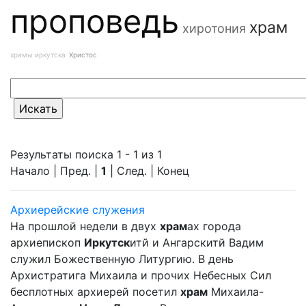
проповедь
храм
хиротония
храмы иркутска
Христос
Результаты поиска 1 - 1 из 1
Начало | Пред. |
1
| След. | Конец
Архиерейские служения
На прошлой недели в двух
храм
ах города
архиепископ
Иркутск
итй и Ангарскитй Вадим
служил Божественную Литургию. В день
Архистратига Михаила и прочих Небесных Сил
бесплотных архиерей посетил
храм
Михаила-