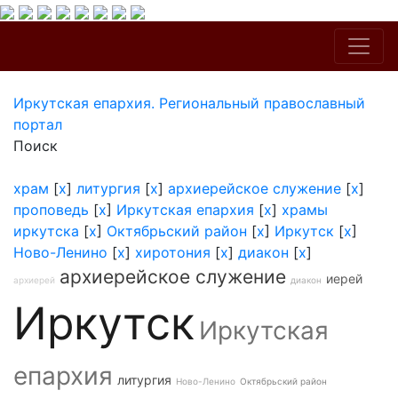
Иркутская епархия. Региональный православный
портал
Поиск
храм
[
x
]
литургия
[
x
]
архиерейское служение
[
x
]
проповедь
[
x
]
Иркутская епархия
[
x
]
храмы
иркутска
[
x
]
Октябрьский район
[
x
]
Иркутск
[
x
]
Ново-Ленино
[
x
]
хиротония
[
x
]
диакон
[
x
]
архиерейское служение
иерей
архиерей
диакон
Иркутск
Иркутская
епархия
литургия
Ново-Ленино
Октябрьский район