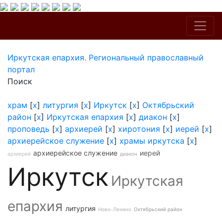
Иркутская епархия. Региональный православный
портал
Поиск
храм
[
x
]
литургия
[
x
]
Иркутск
[
x
]
Октябрьский
район
[
x
]
Иркутская епархия
[
x
]
диакон
[
x
]
проповедь
[
x
]
архиерей
[
x
]
хиротония
[
x
]
иерей
[
x
]
архиерейское служение
[
x
]
храмы иркутска
[
x
]
архиерейское служение
иерей
архиерей
диакон
Иркутск
Иркутская
епархия
литургия
Ново-Ленино
Октябрьский район