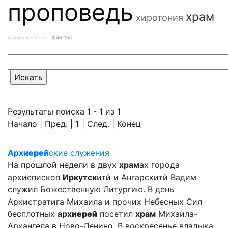
проповедь
храм
хиротония
храмы иркутска
Христос
Результаты поиска 1 - 1 из 1
Начало | Пред. |
1
| След. | Конец
Арх
иерей
ские служения
На прошлой недели в двух
храм
ах города
архиепископ
Иркутск
итй и Ангарскитй Вадим
служил Божественную Литургию. В день
Архистратига Михаила и прочих Небесных Сил
бесплотных
арх
иерей
посетил
храм
Михаила-
Архангела в Ново-Ленино. В воскресенье владыка