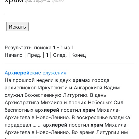
храмы иркутска
Христос
Результаты поиска 1 - 1 из 1
Начало | Пред. |
1
| След. | Конец
Арх
иерей
ские служения
На прошлой недели в двух
храм
ах города
архиепископ Иркутскитй и Ангарскитй Вадим
служил Божественную Литургию. В день
Архистратига Михаила и прочих Небесных Сил
бесплотных арх
иерей
посетил
храм
Михаила-
Архангела в Ново-Ленино. В воскресенье владыка
порадовал ... ... арх
иерей
посетил
храм
Михаила-
Архангела в Ново-Ленино. Во время Литургии им