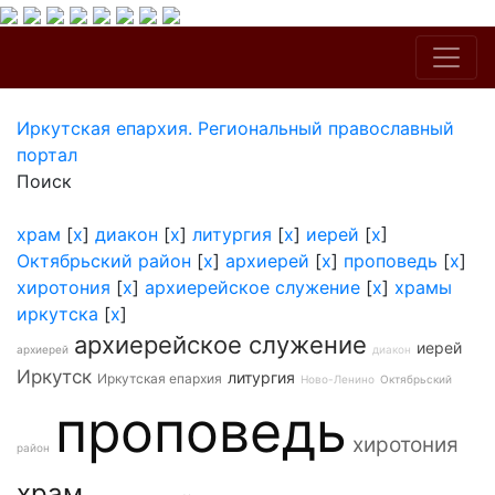
Иркутская епархия. Региональный православный
портал
Поиск
храм
[
x
]
диакон
[
x
]
литургия
[
x
]
иерей
[
x
]
Октябрьский район
[
x
]
архиерей
[
x
]
проповедь
[
x
]
хиротония
[
x
]
архиерейское служение
[
x
]
храмы
иркутска
[
x
]
архиерейское служение
иерей
архиерей
диакон
Иркутск
литургия
Иркутская епархия
Ново-Ленино
Октябрьский
проповедь
хиротония
район
храм