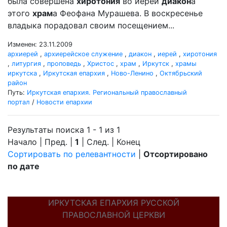
была совершена
хиротония
во иереи
диакон
а
этого
храм
а Феофана Мурашева. В воскресенье
владыка порадовал своим посещением...
Изменен: 23.11.2009
архиерей
,
архиерейское служение
,
диакон
,
иерей
,
хиротония
,
литургия
,
проповедь
,
Христос
,
храм
,
Иркутск
,
храмы
иркутска
,
Иркутская епархия
,
Ново-Ленино
,
Октябрьский
район
Путь:
Иркутская епархия. Региональный православный
портал
/
Новости епархии
Результаты поиска 1 - 1 из 1
Начало | Пред. |
1
| След. | Конец
Сортировать по релевантности
|
Отсортировано
по дате
ИРКУТСКАЯ ЕПАРХИЯ РУССКОЙ
ПРАВОСЛАВНОЙ ЦЕРКВИ