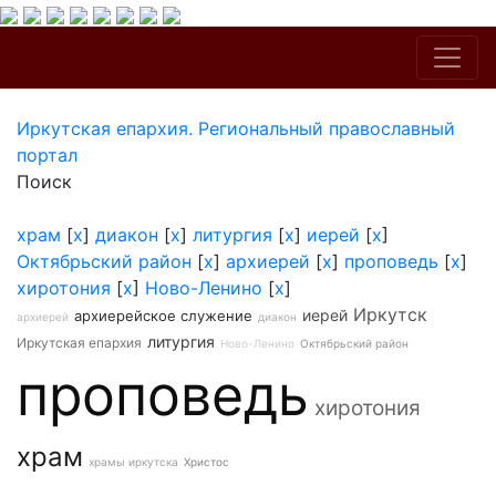
Иркутская епархия. Региональный православный
портал
Поиск
храм
[
x
]
диакон
[
x
]
литургия
[
x
]
иерей
[
x
]
Октябрьский район
[
x
]
архиерей
[
x
]
проповедь
[
x
]
хиротония
[
x
]
Ново-Ленино
[
x
]
Иркутск
иерей
архиерейское служение
архиерей
диакон
литургия
Иркутская епархия
Ново-Ленино
Октябрьский район
проповедь
хиротония
храм
храмы иркутска
Христос