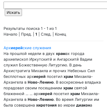
Результаты поиска 1 - 1 из 1
Начало | Пред. |
1
| След. | Конец
Арх
иерей
ские служения
На прошлой недели в двух
храм
ах города
архиепископ Иркутскитй и Ангарскитй Вадим
служил Божественную Литургию. В день
Архистратига Михаила и прочих Небесных Сил
бесплотных арх
иерей
посетил
храм
Михаила-
Архангела в
Ново-Ленино
. В воскресенье владыка
порадовал своим посещением
храм
святой
блаженной ... ... арх
иерей
посетил
храм
Михаила-
Архангела в
Ново-Ленино
. Во время Литургии им
была совершена
хиротония
во иереи
диакон
а