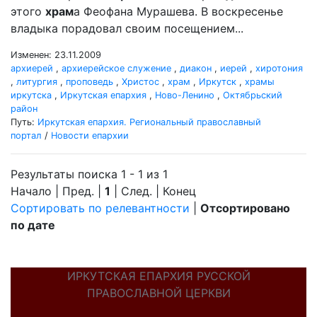
этого
храм
а Феофана Мурашева. В воскресенье
владыка порадовал своим посещением...
Изменен: 23.11.2009
архиерей
,
архиерейское служение
,
диакон
,
иерей
,
хиротония
,
литургия
,
проповедь
,
Христос
,
храм
,
Иркутск
,
храмы
иркутска
,
Иркутская епархия
,
Ново-Ленино
,
Октябрьский
район
Путь:
Иркутская епархия. Региональный православный
портал
/
Новости епархии
Результаты поиска 1 - 1 из 1
Начало | Пред. |
1
| След. | Конец
Сортировать по релевантности
|
Отсортировано
по дате
ИРКУТСКАЯ ЕПАРХИЯ РУССКОЙ
ПРАВОСЛАВНОЙ ЦЕРКВИ