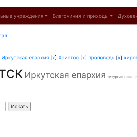
льные учреждения
Благочиния и приходы
Духове
тал
]
Иркутская епархия
[
x
]
Христос
[
x
]
проповедь
[
x
]
хиро
тск
Иркутская епархия
литургия
Ново-Л