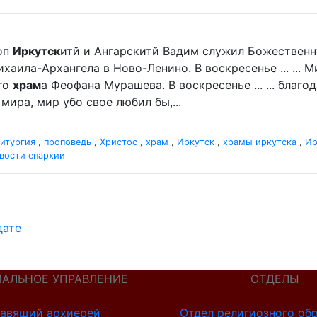
оп
Иркутск
итй и Ангарскитй Вадим служил Божественн
хаила-Архангела в Ново-Ленино. В воскресенье ... ...
го
храм
а Феофана Мурашева. В воскресенье ... ... благ
мира, мир убо свое любил бы,...
итургия
,
проповедь
,
Христос
,
храм
,
Иркутск
,
храмы иркутска
,
Ир
вости епархии
дате
ИАЛЬНОЕ УПРАВЛЕНИЕ
ОТДЕЛЫ
авящий архиерей
Отдел религиозного об