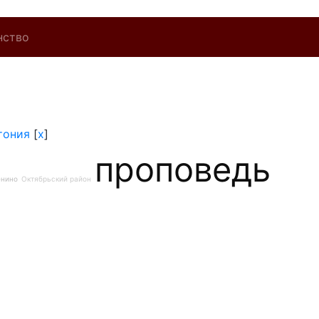
нство
тония
[
x
]
проповедь
енино
Октябрьский район