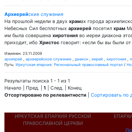
Архиерей
ские служения
На прошлой недели в двух
храм
ах города архиеписк
Небесных Сил бесплотных
архиерей
посетил
храм
Ми
им была совершена
хиротония
во иереи диакона это
приходит, ибо
Христос
говорит: «если бы вы были от 
Изменен: 23.11.2009
архиерей
,
архиерейское служение
,
диакон
,
иерей
,
хиротония
,
л
Путь:
Иркутская епархия. Региональный православный портал
/
Но
Результаты поиска 1 - 1 из 1
Начало | Пред. |
1
| След. | Конец
Отсортировано по релевантности
|
Сортировать по 
ИРКУТСКАЯ ЕПАРХИЯ РУССКОЙ
ЕПАРХ
ПРАВОСЛАВНОЙ ЦЕРКВИ
Пр