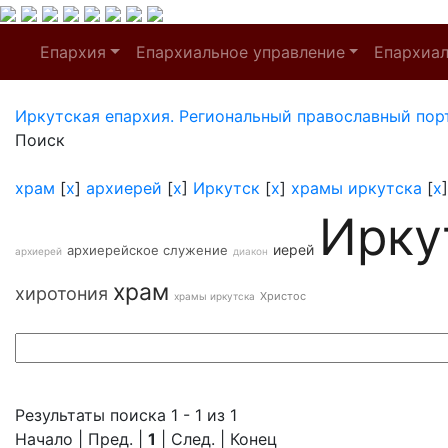
Епархия
Епархиальное управление
Епархиа
Иркутская епархия. Региональный православный пор
Поиск
храм
[
x
]
архиерей
[
x
]
Иркутск
[
x
]
храмы иркутска
[
x
Ирку
иерей
архиерейское служение
архиерей
диакон
храм
хиротония
Христос
храмы иркутска
Результаты поиска 1 - 1 из 1
Начало | Пред. |
1
| След. | Конец