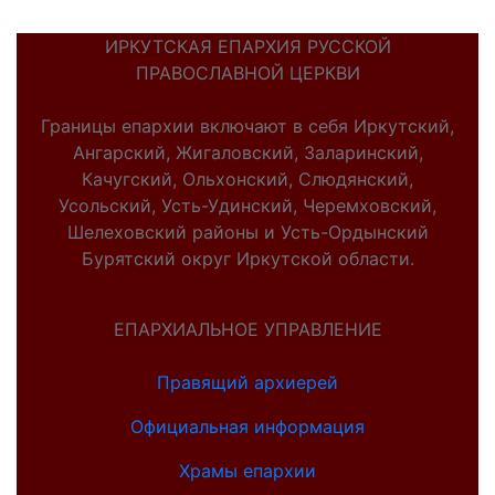
ИРКУТСКАЯ ЕПАРХИЯ РУССКОЙ
ПРАВОСЛАВНОЙ ЦЕРКВИ
Границы епархии включают в себя Иркутский,
Ангарский, Жигаловский, Заларинский,
Качугский, Ольхонский, Слюдянский,
Усольский, Усть-Удинский, Черемховский,
Шелеховский районы и Усть-Ордынский
Бурятский округ Иркутской области.
ЕПАРХИАЛЬНОЕ УПРАВЛЕНИЕ
Правящий архиерей
Официальная информация
Храмы епархии