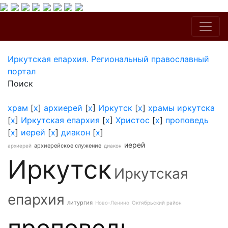
Иркутская епархия. Региональный православный
портал
Поиск
храм
[
x
]
архиерей
[
x
]
Иркутск
[
x
]
храмы иркутска
[
x
]
Иркутская епархия
[
x
]
Христос
[
x
]
проповедь
[
x
]
иерей
[
x
]
диакон
[
x
]
иерей
архиерейское служение
архиерей
диакон
Иркутск
Иркутская
епархия
литургия
Ново-Ленино
Октябрьский район
проповедь