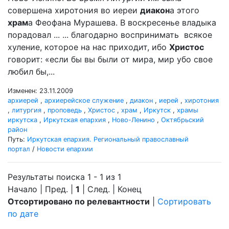
совершена хиротония во иереи
диакон
а этого
храм
а Феофана Мурашева. В воскресенье владыка
порадовал ... ... благодарно воспринимать всякое
хуление, которое на нас приходит, ибо
Христос
говорит: «если бы вы были от мира, мир убо свое
любил бы,...
Изменен: 23.11.2009
архиерей
,
архиерейское служение
,
диакон
,
иерей
,
хиротония
,
литургия
,
проповедь
,
Христос
,
храм
,
Иркутск
,
храмы
иркутска
,
Иркутская епархия
,
Ново-Ленино
,
Октябрьский
район
Путь:
Иркутская епархия. Региональный православный
портал
/
Новости епархии
Результаты поиска 1 - 1 из 1
Начало | Пред. |
1
| След. | Конец
Отсортировано по релевантности
|
Сортировать
по дате