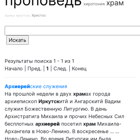
храм
хиротония
Христос
храмы иркутска
Результаты поиска 1 - 1 из 1
Начало | Пред. |
1
| След. | Конец
Арх
иерей
ские служения
На прошлой недели в двух
храм
ах города
архиепископ
Иркутск
итй и Ангарскитй Вадим
служил Божественную Литургию. В день
Архистратига Михаила и прочих Небесных Сил
бесплотных
арх
иерей
посетил
храм
Михаила-
Архангела в Ново-Ленино. В воскресенье ... ...
Ново-Ленино. Во время Литургии им была