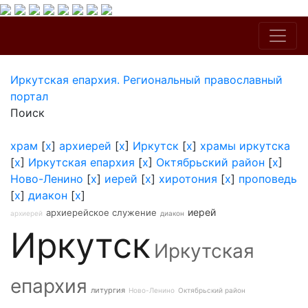
Иркутская епархия. Региональный православный
портал
Поиск
храм
[
x
]
архиерей
[
x
]
Иркутск
[
x
]
храмы иркутска
[
x
]
Иркутская епархия
[
x
]
Октябрьский район
[
x
]
Ново-Ленино
[
x
]
иерей
[
x
]
хиротония
[
x
]
проповедь
[
x
]
диакон
[
x
]
иерей
архиерейское служение
архиерей
диакон
Иркутск
Иркутская
епархия
литургия
Ново-Ленино
Октябрьский район