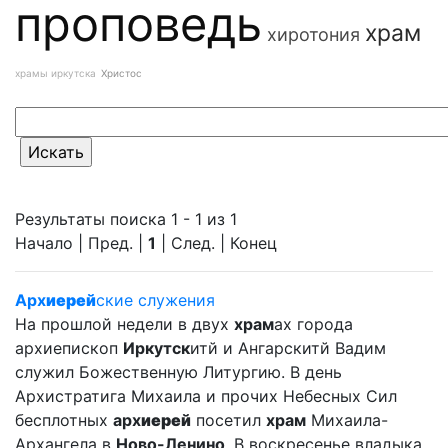
проповедь
храм
хиротония
храмы иркутска
Христос
Результаты поиска 1 - 1 из 1
Начало | Пред. |
1
| След. | Конец
Арх
иерей
ские служения
На прошлой недели в двух
храм
ах города
архиепископ
Иркутск
итй и Ангарскитй Вадим
служил Божественную Литургию. В день
Архистратига Михаила и прочих Небесных Сил
бесплотных
арх
иерей
посетил
храм
Михаила-
Архангела в
Ново-Ленино
. В воскресенье владыка