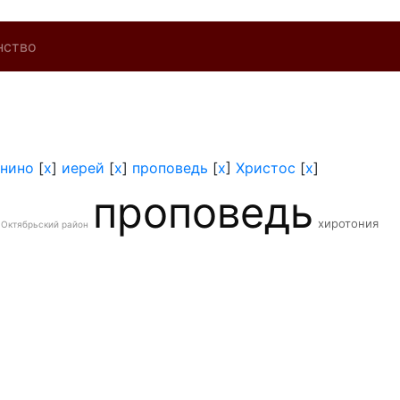
нство
нино
[
x
]
иерей
[
x
]
проповедь
[
x
]
Христос
[
x
]
проповедь
хиротония
Октябрьский район