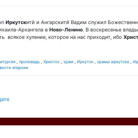
оп
Иркутск
итй и Ангарскитй Вадим служил Божественн
хаила-Архангела в
Ново-Ленино
. В воскресенье вла
мать всякое хуление, которое на нас приходит, ибо
Хрис
итургия
,
проповедь
,
Христос
,
храм
,
Иркутск
,
храмы иркутска
,
Ир
вости епархии
дате