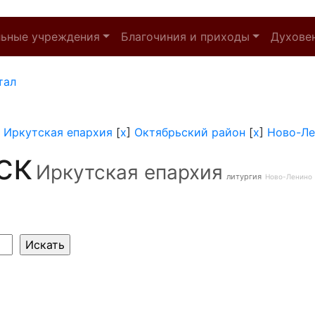
льные учреждения
Благочиния и приходы
Духове
тал
]
Иркутская епархия
[
x
]
Октябрьский район
[
x
]
Ново-Ле
ск
Иркутская епархия
литургия
Ново-Ленино