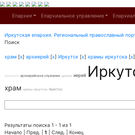
Епархия
Епархиальное управление
Епархиа
Иркутская епархия. Региональный православный пор
Поиск
храм
[
x
]
архиерей
[
x
]
Иркутск
[
x
]
храмы иркутска
[
x
Иркут
иерей
архиерейское служение
архиерей
диакон
храм
Христос
храмы иркутска
Результаты поиска 1 - 1 из 1
Начало | Пред. |
1
| След. | Конец