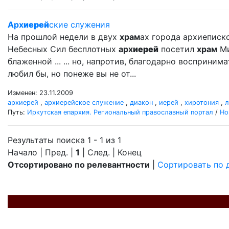
Арх
иерей
ские служения
На прошлой недели в двух
храм
ах города архиеписк
Небесных Сил бесплотных
арх
иерей
посетил
храм
Ми
блаженной ... ... но, напротив, благодарно восприни
любил бы, но понеже вы не от...
Изменен: 23.11.2009
архиерей
,
архиерейское служение
,
диакон
,
иерей
,
хиротония
,
л
Путь:
Иркутская епархия. Региональный православный портал
/
Но
Результаты поиска 1 - 1 из 1
Начало | Пред. |
1
| След. | Конец
Отсортировано по релевантности
|
Сортировать по 