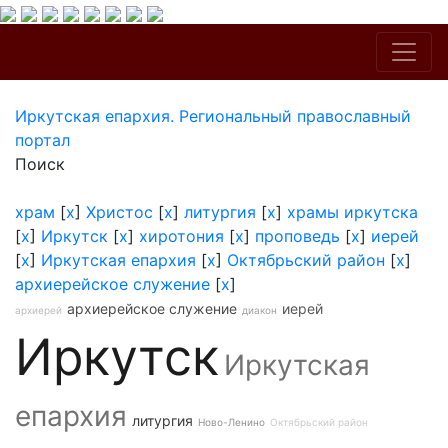
Иркутская епархия. Региональный православный
портал
Поиск
храм
[
x
]
Христос
[
x
]
литургия
[
x
]
храмы иркутска
[
x
]
Иркутск
[
x
]
хиротония
[
x
]
проповедь
[
x
]
иерей
[
x
]
Иркутская епархия
[
x
]
Октябрьский район
[
x
]
архиерейское служение
[
x
]
архиерейское служение
иерей
архиерей
диакон
Иркутск
Иркутская
епархия
литургия
Ново-Ленино
Октябрьский район