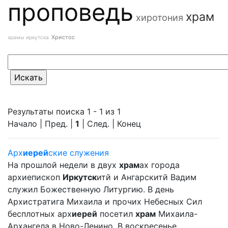
проповедь
храм
хиротония
Христос
храмы иркутска
Результаты поиска 1 - 1 из 1
Начало | Пред. |
1
| След. | Конец
Арх
иерей
ские служения
На прошлой недели в двух
храм
ах города
архиепископ
Иркутск
итй и Ангарскитй Вадим
служил Божественную Литургию. В день
Архистратига Михаила и прочих Небесных Сил
бесплотных арх
иерей
посетил
храм
Михаила-
Архангела в Ново-Ленино. В воскресенье ... ...