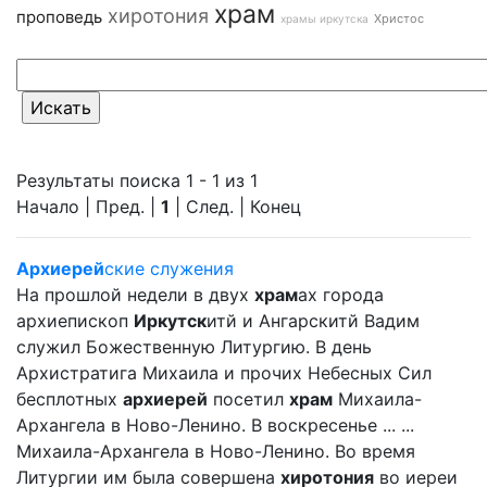
храм
хиротония
проповедь
Христос
храмы иркутска
Результаты поиска 1 - 1 из 1
Начало | Пред. |
1
| След. | Конец
Архиерей
ские служения
На прошлой недели в двух
храм
ах города
архиепископ
Иркутск
итй и Ангарскитй Вадим
служил Божественную Литургию. В день
Архистратига Михаила и прочих Небесных Сил
бесплотных
архиерей
посетил
храм
Михаила-
Архангела в Ново-Ленино. В воскресенье ... ...
Михаила-Архангела в Ново-Ленино. Во время
Литургии им была совершена
хиротония
во иереи