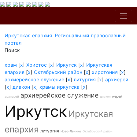
Иркутская епархия. Региональный православный
портал
Поиск
храм
[
x
]
Христос
[
x
]
Иркутск
[
x
]
Иркутская
епархия
[
x
]
Октябрьский район
[
x
]
хиротония
[
x
]
архиерейское служение
[
x
]
литургия
[
x
]
архиерей
[
x
]
диакон
[
x
]
храмы иркутска
[
x
]
архиерейское служение
иерей
архиерей
диакон
Иркутск
Иркутская
епархия
литургия
Ново-Ленино
Октябрьский район