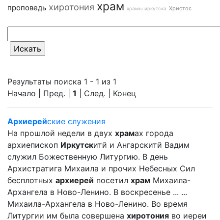
храм
хиротония
проповедь
Христос
храмы иркутска
Результаты поиска 1 - 1 из 1
Начало | Пред. |
1
| След. | Конец
Архиерей
ские служения
На прошлой недели в двух
храм
ах города
архиепископ
Иркутск
итй и Ангарскитй Вадим
служил Божественную Литургию. В день
Архистратига Михаила и прочих Небесных Сил
бесплотных
архиерей
посетил
храм
Михаила-
Архангела в Ново-Ленино. В воскресенье ... ...
Михаила-Архангела в Ново-Ленино. Во время
Литургии им была совершена
хиротония
во иереи