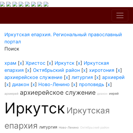
Иркутская епархия. Региональный православный
портал
Поиск
храм
[
x
]
Христос
[
x
]
Иркутск
[
x
]
Иркутская
епархия
[
x
]
Октябрьский район
[
x
]
хиротония
[
x
]
архиерейское служение
[
x
]
литургия
[
x
]
архиерей
[
x
]
диакон
[
x
]
Ново-Ленино
[
x
]
проповедь
[
x
]
архиерейское служение
иерей
архиерей
диакон
Иркутск
Иркутская
епархия
литургия
Ново-Ленино
Октябрьский район