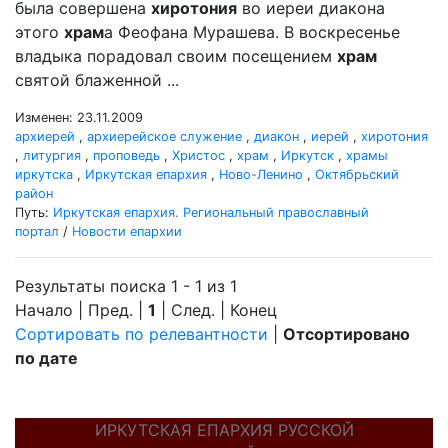
была совершена
хиротония
во иереи диакона
этого
храм
а Феофана Мурашева. В воскресенье
владыка порадовал своим посещением
храм
святой блаженной ...
Изменен: 23.11.2009
архиерей
,
архиерейское служение
,
диакон
,
иерей
,
хиротония
,
литургия
,
проповедь
,
Христос
,
храм
,
Иркутск
,
храмы
иркутска
,
Иркутская епархия
,
Ново-Ленино
,
Октябрьский
район
Путь:
Иркутская епархия. Региональный православный
портал
/
Новости епархии
Результаты поиска 1 - 1 из 1
Начало | Пред. |
1
| След. | Конец
Сортировать по релевантности
|
Отсортировано
по дате
ИРКУТСКАЯ ЕПАРХИЯ РУССКОЙ