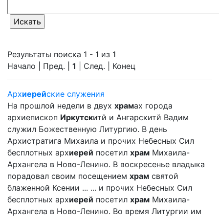
Результаты поиска 1 - 1 из 1
Начало | Пред. |
1
| След. | Конец
Арх
иерей
ские служения
На прошлой недели в двух
храм
ах города
архиепископ
Иркутск
итй и Ангарскитй Вадим
служил Божественную Литургию. В день
Архистратига Михаила и прочих Небесных Сил
бесплотных арх
иерей
посетил
храм
Михаила-
Архангела в Ново-Ленино. В воскресенье владыка
порадовал своим посещением
храм
святой
блаженной Ксении ... ... и прочих Небесных Сил
бесплотных арх
иерей
посетил
храм
Михаила-
Архангела в Ново-Ленино. Во время Литургии им