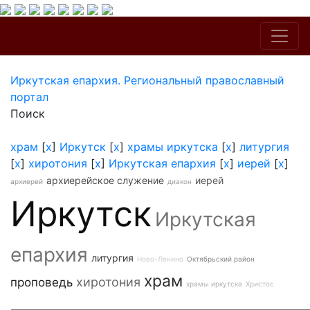
Иркутская епархия. Региональный православный
портал
Поиск
храм
[
x
]
Иркутск
[
x
]
храмы иркутска
[
x
]
литургия
[
x
]
хиротония
[
x
]
Иркутская епархия
[
x
]
иерей
[
x
]
архиерейское служение
иерей
архиерей
диакон
Иркутск
Иркутская
епархия
литургия
Ново-Ленино
Октябрьский район
храм
хиротония
проповедь
храмы иркутска
Христос