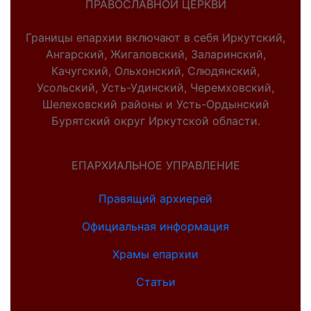
ПРАВОСЛАВНОЙ ЦЕРКВИ
Границы епархии включают в себя Иркутский,
Ангарский, Жигаловский, Заларинский,
Качугский, Ольхонский, Слюдянский,
Усольский, Усть-Удинский, Черемховский,
Шелеховский районы и Усть-Ордынский
Бурятский округ Иркутской области.
ЕПАРХИАЛЬНОЕ УПРАВЛЕНИЕ
Правящий архиерей
Официальная информация
Храмы епархии
Статьи