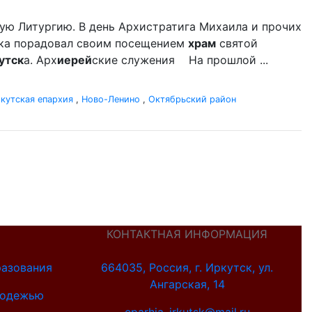
ую Литургию. В день Архистратига Михаила и прочих
ыка порадовал своим посещением
храм
святой
утск
а. Арх
иерей
ские служения На прошлой ...
кутская епархия
,
Ново-Ленино
,
Октябрьский район
КОНТАКТНАЯ ИНФОРМАЦИЯ
разования
664035, Россия, г. Иркутск, ул.
Ангарская, 14
лодежью