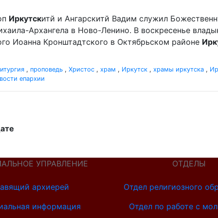
оп
Иркутск
итй и Ангарскитй Вадим служил Божественн
хаила-Архангела в Ново-Ленино. В воскресенье влад
ного Иоанна Кронштадтского в Октябрьском районе
Ирк
итургия
,
проповедь
,
Христос
,
храм
,
Иркутск
,
храмы иркутска
,
Ир
вости епархии
дате
ИАЛЬНОЕ УПРАВЛЕНИЕ
ОТДЕЛЫ
авящий архиерей
Отдел религиозного об
иальная информация
Отдел по работе с мо