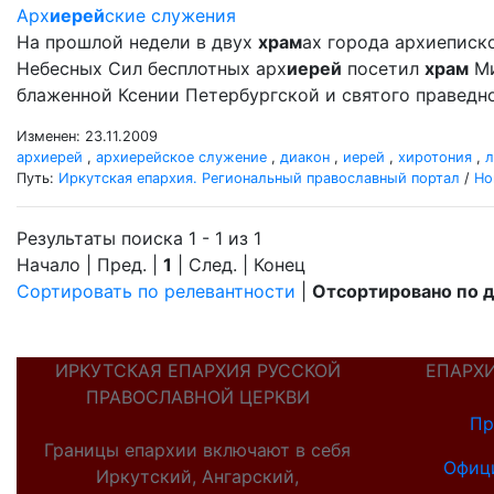
Арх
иерей
ские служения
На прошлой недели в двух
храм
ах города архиеписк
Небесных Сил бесплотных арх
иерей
посетил
храм
Ми
блаженной Ксении Петербургской и святого правед
Изменен: 23.11.2009
архиерей
,
архиерейское служение
,
диакон
,
иерей
,
хиротония
,
л
Путь:
Иркутская епархия. Региональный православный портал
/
Но
Результаты поиска 1 - 1 из 1
Начало | Пред. |
1
| След. | Конец
Сортировать по релевантности
|
Отсортировано по 
ИРКУТСКАЯ ЕПАРХИЯ РУССКОЙ
ЕПАРХ
ПРАВОСЛАВНОЙ ЦЕРКВИ
Пр
Границы епархии включают в себя
Офиц
Иркутский, Ангарский,