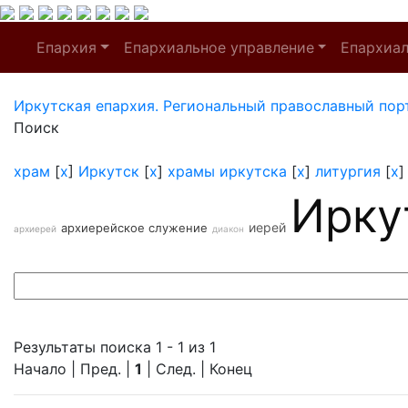
Епархия
Епархиальное управление
Епархиа
Иркутская епархия. Региональный православный пор
Поиск
храм
[
x
]
Иркутск
[
x
]
храмы иркутска
[
x
]
литургия
[
x
Ирку
иерей
архиерейское служение
архиерей
диакон
Результаты поиска 1 - 1 из 1
Начало | Пред. |
1
| След. | Конец