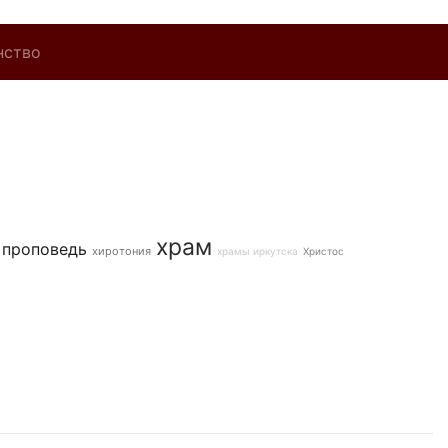
нство
храм
проповедь
хиротония
храмы иркутска
Христос