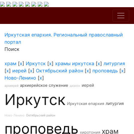
Иркутская епархия. Региональный православный
портал
Поиск
храм
[
x
]
Иркутск
[
x
]
храмы иркутска
[
x
]
литургия
[
x
]
иерей
[
x
]
Октябрьский район
[
x
]
проповедь
[
x
]
Ново-Ленино
[
x
]
иерей
архиерейское служение
архиерей
диакон
Иркутск
литургия
Иркутская епархия
Ново-Ленино
Октябрьский район
проповедь
храм
хиротония