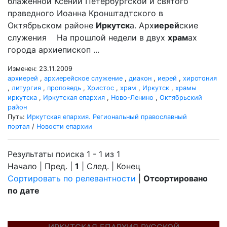
блаженной Ксении Петербургской и святого
праведного Иоанна Кронштадтского в
Октябрьском районе
Иркутск
а. Арх
иерей
ские
служения На прошлой недели в двух
храм
ах
города архиепископ ...
Изменен: 23.11.2009
архиерей
,
архиерейское служение
,
диакон
,
иерей
,
хиротония
,
литургия
,
проповедь
,
Христос
,
храм
,
Иркутск
,
храмы
иркутска
,
Иркутская епархия
,
Ново-Ленино
,
Октябрьский
район
Путь:
Иркутская епархия. Региональный православный
портал
/
Новости епархии
Результаты поиска 1 - 1 из 1
Начало | Пред. |
1
| След. | Конец
Сортировать по релевантности
|
Отсортировано
по дате