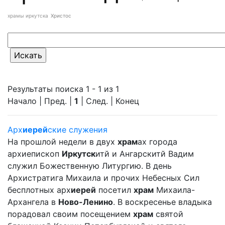
храмы иркутска
Христос
Результаты поиска 1 - 1 из 1
Начало | Пред. |
1
| След. | Конец
Арх
иерей
ские служения
На прошлой недели в двух
храм
ах города
архиепископ
Иркутск
итй и Ангарскитй Вадим
служил Божественную Литургию. В день
Архистратига Михаила и прочих Небесных Сил
бесплотных арх
иерей
посетил
храм
Михаила-
Архангела в
Ново-Ленино
. В воскресенье владыка
порадовал своим посещением
храм
святой