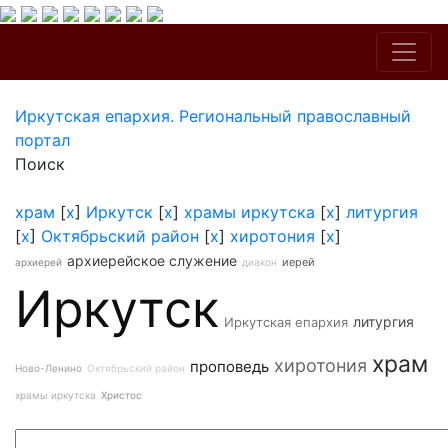
Иркутская епархия. Региональный православный
портал
Поиск
храм
[
x
]
Иркутск
[
x
]
храмы иркутска
[
x
]
литургия
[
x
]
Октябрьский район
[
x
]
хиротония
[
x
]
архиерейское служение
иерей
архиерей
диакон
Иркутск
литургия
Иркутская епархия
храм
хиротония
проповедь
Ново-Ленино
Октябрьский район
храмы иркутска
Христос