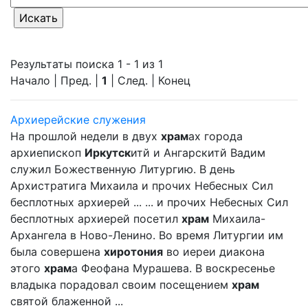
Результаты поиска 1 - 1 из 1
Начало | Пред. |
1
| След. | Конец
Архиерейские служения
На прошлой недели в двух
храм
ах города
архиепископ
Иркутск
итй и Ангарскитй Вадим
служил Божественную Литургию. В день
Архистратига Михаила и прочих Небесных Сил
бесплотных архиерей ... ... и прочих Небесных Сил
бесплотных архиерей посетил
храм
Михаила-
Архангела в Ново-Ленино. Во время Литургии им
была совершена
хиротония
во иереи диакона
этого
храм
а Феофана Мурашева. В воскресенье
владыка порадовал своим посещением
храм
святой блаженной ...