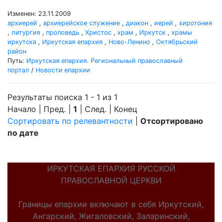
Изменен: 23.11.2009
архиерей
,
архиерейское служение
,
диакон
,
иерей
,
хиротония
,
литургия
,
проповедь
,
Христос
,
храм
,
Иркутск
,
храмы
иркутска
,
Иркутская епархия
,
Ново-Ленино
,
Октябрьский
район
Путь:
Иркутская епархия. Региональный православный
портал
/
Новости епархии
Результаты поиска 1 - 1 из 1
Начало | Пред. |
1
| След. | Конец
Сортировать по релевантности
|
Отсортировано
по дате
ИРКУТСКАЯ ЕПАРХИЯ РУССКОЙ
ПРАВОСЛАВНОЙ ЦЕРКВИ
Границы епархии включают в себя Иркутский,
Ангарский, Жигаловский, Заларинский,