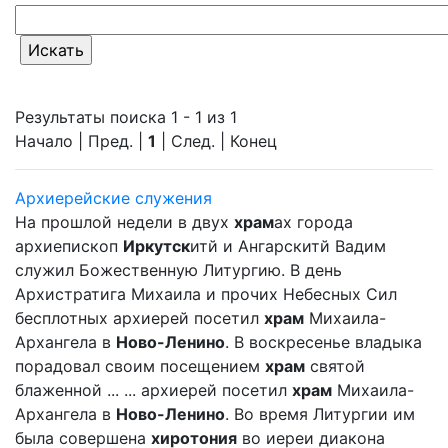
Результаты поиска 1 - 1 из 1
Начало | Пред. |
1
| След. | Конец
Архиерейские служения
На прошлой недели в двух
храм
ах города
архиепископ
Иркутск
итй и Ангарскитй Вадим
служил Божественную Литургию. В день
Архистратига Михаила и прочих Небесных Сил
бесплотных архиерей посетил
храм
Михаила-
Архангела в
Ново-Ленино
. В воскресенье владыка
порадовал своим посещением
храм
святой
блаженной ... ... архиерей посетил
храм
Михаила-
Архангела в
Ново-Ленино
. Во время Литургии им
была совершена
хиротония
во иереи диакона