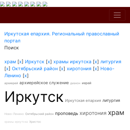
Иркутская епархия. Региональный православный
портал
Поиск
храм
[
x
]
Иркутск
[
x
]
храмы иркутска
[
x
]
литургия
[
x
]
Октябрьский район
[
x
]
хиротония
[
x
]
Ново-
Ленино
[
x
]
архиерейское служение
иерей
архиерей
диакон
Иркутск
литургия
Иркутская епархия
храм
хиротония
проповедь
Ново-Ленино
Октябрьский район
храмы иркутска
Христос