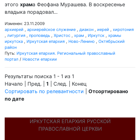
этого
храм
а Феофана Мурашева. В воскресенье
владыка порадовал...
Изменен: 23.11.2009
архиерей
,
архиерейское служение
,
диакон
,
иерей
,
хиротония
,
литургия
,
проповедь
,
Христос
,
храм
,
Иркутск
,
храмы
иркутска
,
Иркутская епархия
,
Ново-Ленино
,
Октябрьский
район
Путь:
Иркутская епархия. Региональный православный
портал
/
Новости епархии
Результаты поиска 1 - 1 из 1
Начало | Пред. |
1
| След. | Конец
Сортировать по релевантности
|
Отсортировано
по дате
ИРКУТСКАЯ ЕПАРХИЯ РУССКОЙ
ПРАВОСЛАВНОЙ ЦЕРКВИ