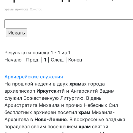
храмы иркутска
Христос
Результаты поиска 1 - 1 из 1
Начало | Пред. |
1
| След. | Конец
Архиерейские служения
На прошлой недели в двух
храм
ах города
архиепископ
Иркутск
итй и Ангарскитй Вадим
служил Божественную Литургию. В день
Архистратига Михаила и прочих Небесных Сил
бесплотных архиерей посетил
храм
Михаила-
Архангела в
Ново-Ленино
. В воскресенье владыка
порадовал своим посещением
храм
святой