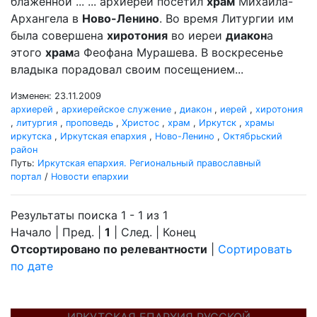
блаженной ... ... архиерей посетил
храм
Михаила-
Архангела в
Ново-Ленино
. Во время Литургии им
была совершена
хиротония
во иереи
диакон
а
этого
храм
а Феофана Мурашева. В воскресенье
владыка порадовал своим посещением...
Изменен: 23.11.2009
архиерей
,
архиерейское служение
,
диакон
,
иерей
,
хиротония
,
литургия
,
проповедь
,
Христос
,
храм
,
Иркутск
,
храмы
иркутска
,
Иркутская епархия
,
Ново-Ленино
,
Октябрьский
район
Путь:
Иркутская епархия. Региональный православный
портал
/
Новости епархии
Результаты поиска 1 - 1 из 1
Начало | Пред. |
1
| След. | Конец
Отсортировано по релевантности
|
Сортировать
по дате