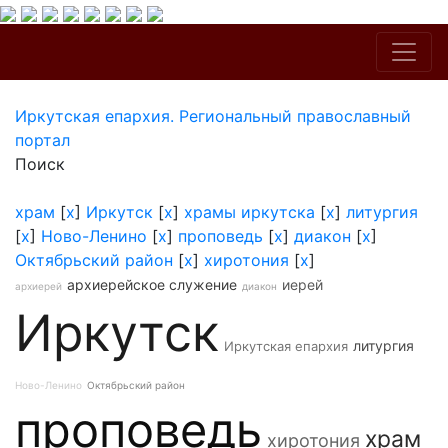
Иркутская епархия. Региональный православный
портал
Поиск
храм
[
x
]
Иркутск
[
x
]
храмы иркутска
[
x
]
литургия
[
x
]
Ново-Ленино
[
x
]
проповедь
[
x
]
диакон
[
x
]
Октябрьский район
[
x
]
хиротония
[
x
]
архиерейское служение
иерей
архиерей
диакон
Иркутск
литургия
Иркутская епархия
Ново-Ленино
Октябрьский район
проповедь
храм
хиротония