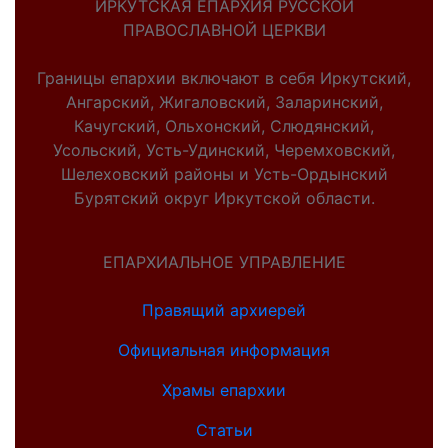
ИРКУТСКАЯ ЕПАРХИЯ РУССКОЙ
ПРАВОСЛАВНОЙ ЦЕРКВИ
Границы епархии включают в себя Иркутский,
Ангарский, Жигаловский, Заларинский,
Качугский, Ольхонский, Слюдянский,
Усольский, Усть-Удинский, Черемховский,
Шелеховский районы и Усть-Ордынский
Бурятский округ Иркутской области.
ЕПАРХИАЛЬНОЕ УПРАВЛЕНИЕ
Правящий архиерей
Официальная информация
Храмы епархии
Статьи