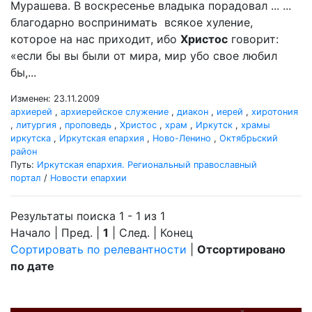
Мурашева. В воскресенье владыка порадовал ... ...
благодарно воспринимать всякое хуление,
которое на нас приходит, ибо
Христос
говорит:
«если бы вы были от мира, мир убо свое любил
бы,...
Изменен: 23.11.2009
архиерей
,
архиерейское служение
,
диакон
,
иерей
,
хиротония
,
литургия
,
проповедь
,
Христос
,
храм
,
Иркутск
,
храмы
иркутска
,
Иркутская епархия
,
Ново-Ленино
,
Октябрьский
район
Путь:
Иркутская епархия. Региональный православный
портал
/
Новости епархии
Результаты поиска 1 - 1 из 1
Начало | Пред. |
1
| След. | Конец
Сортировать по релевантности
|
Отсортировано
по дате