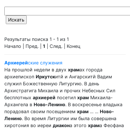
Результаты поиска 1 - 1 из 1
Начало | Пред. |
1
| След. | Конец
Архиерей
ские служения
На прошлой недели в двух
храм
ах города
архиепископ
Иркутск
итй и Ангарскитй Вадим
служил Божественную Литургию. В день
Архистратига Михаила и прочих Небесных Сил
бесплотных
архиерей
посетил
храм
Михаила-
Архангела в
Ново-Ленино
. В воскресенье владыка
порадовал своим посещением
храм
... ...
Ново-
Ленино
. Во время Литургии им была совершена
хиротония во иереи
диакон
а этого
храм
а Феофана