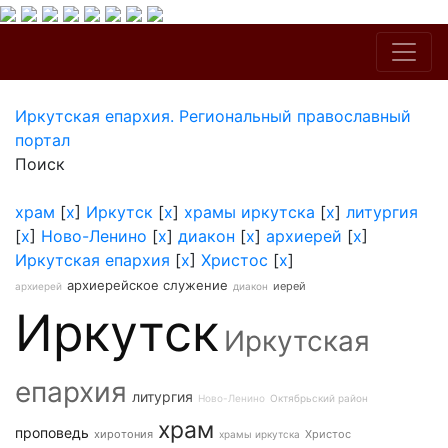
Иркутская епархия. Региональный православный
портал
Поиск
храм
[
x
]
Иркутск
[
x
]
храмы иркутска
[
x
]
литургия
[
x
]
Ново-Ленино
[
x
]
диакон
[
x
]
архиерей
[
x
]
Иркутская епархия
[
x
]
Христос
[
x
]
архиерейское служение
иерей
архиерей
диакон
Иркутск
Иркутская
епархия
литургия
Ново-Ленино
Октябрьский район
храм
проповедь
хиротония
Христос
храмы иркутска