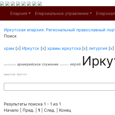
Епархия
Епархиальное управление
Епархиа
Иркутская епархия. Региональный православный пор
Поиск
храм
[
x
]
Иркутск
[
x
]
храмы иркутска
[
x
]
литургия
[
x
Ирку
иерей
архиерейское служение
архиерей
диакон
иркутска
Христос
Результаты поиска 1 - 1 из 1
Начало | Пред. |
1
| След. | Конец