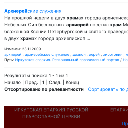
Арх
иерей
ские служения
На прошлой недели в двух
храм
ах города архиеписк
Небесных Сил бесплотных
арх
иерей
посетил
храм
Ми
блаженной Ксении Петербургской и святого правед
в двух
храм
ах города архиепископ ...
Изменен: 23.11.2009
архиерей
,
архиерейское служение
,
диакон
,
иерей
,
хиротония
,
л
Путь:
Иркутская епархия. Региональный православный портал
/
Но
Результаты поиска 1 - 1 из 1
Начало | Пред. |
1
| След. | Конец
Отсортировано по релевантности
|
Сортировать по 
ИРКУТСКАЯ ЕПАРХИЯ РУССКОЙ
ЕПАРХ
ПРАВОСЛАВНОЙ ЦЕРКВИ
Пр