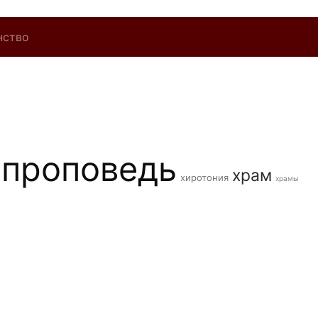
нство
проповедь
храм
хиротония
храмы