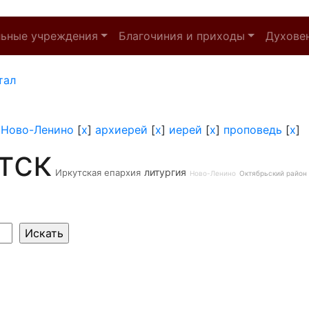
льные учреждения
Благочиния и приходы
Духове
тал
]
Ново-Ленино
[
x
]
архиерей
[
x
]
иерей
[
x
]
проповедь
[
x
]
тск
литургия
Иркутская епархия
Ново-Ленино
Октябрьский район