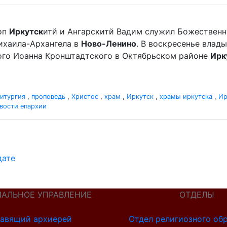
оп
Иркутск
итй и Ангарскитй Вадим служил Божественн
хаила-Архангела в
Ново-Ленино
. В воскресенье вла
ного Иоанна Кронштадтского в Октябрьском районе
Ирк
итургия
,
проповедь
,
Христос
,
храм
,
Иркутск
,
храмы иркутска
,
Ир
вости епархии
дате
ИАЛЬНОЕ УПРАВЛЕНИЕ
ОТДЕЛЫ
авящий архиерей
Отдел религиозного об