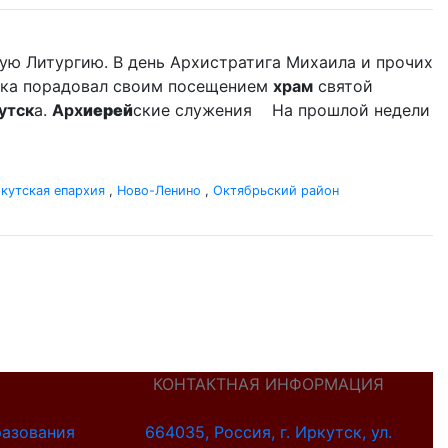
ую Литургию. В день Архистратига Михаила и прочих
дыка порадовал своим посещением
храм
святой
утск
а.
Арх
иерей
ские служения На прошлой недели
кутская епархия
,
Ново-Ленино
,
Октябрьский район
КОНТАКТНАЯ ИНФОРМАЦИЯ
разования
664035, Россия, г. Иркутск, ул.