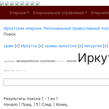
Епархия
Епархиальное управление
Епархиа
Иркутская епархия. Региональный православный пор
Поиск
храм
[
x
]
Иркутск
[
x
]
храмы иркутска
[
x
]
литургия
[
x
Ирку
иерей
архиерейское служение
архиерей
диакон
иркутска
Христос
Результаты поиска 1 - 1 из 1
Начало | Пред. |
1
| След. | Конец