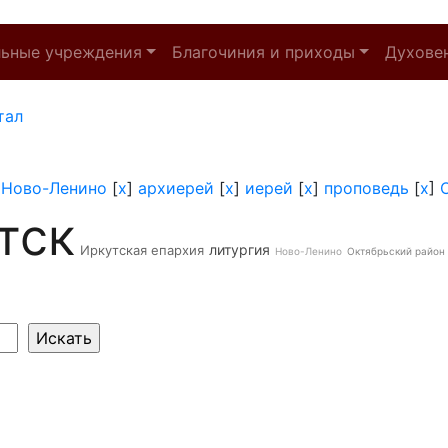
льные учреждения
Благочиния и приходы
Духове
тал
]
Ново-Ленино
[
x
]
архиерей
[
x
]
иерей
[
x
]
проповедь
[
x
]
тск
литургия
Иркутская епархия
Ново-Ленино
Октябрьский район