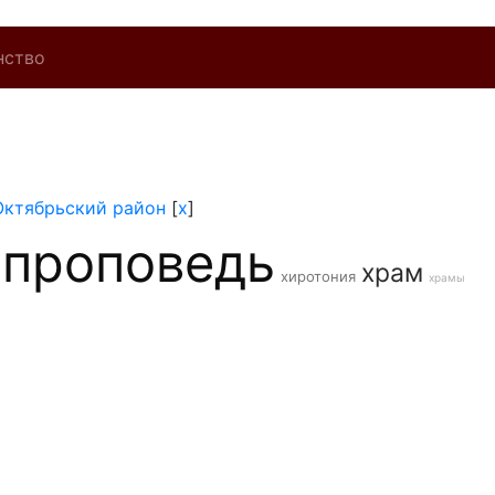
нство
Октябрьский район
[
x
]
проповедь
храм
хиротония
храмы