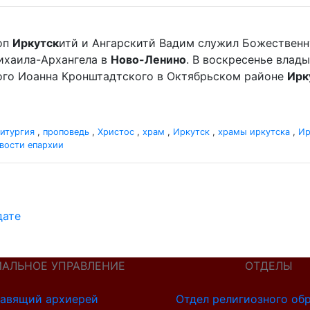
оп
Иркутск
итй и Ангарскитй Вадим служил Божественн
хаила-Архангела в
Ново-Ленино
. В воскресенье вла
ного Иоанна Кронштадтского в Октябрьском районе
Ирк
итургия
,
проповедь
,
Христос
,
храм
,
Иркутск
,
храмы иркутска
,
Ир
вости епархии
дате
ИАЛЬНОЕ УПРАВЛЕНИЕ
ОТДЕЛЫ
авящий архиерей
Отдел религиозного об