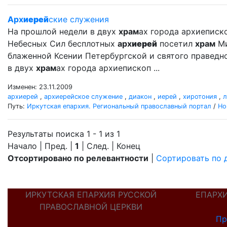
Арх
иерей
ские служения
На прошлой недели в двух
храм
ах города архиеписк
Небесных Сил бесплотных
арх
иерей
посетил
храм
Ми
блаженной Ксении Петербургской и святого правед
в двух
храм
ах города архиепископ ...
Изменен: 23.11.2009
архиерей
,
архиерейское служение
,
диакон
,
иерей
,
хиротония
,
л
Путь:
Иркутская епархия. Региональный православный портал
/
Но
Результаты поиска 1 - 1 из 1
Начало | Пред. |
1
| След. | Конец
Отсортировано по релевантности
|
Сортировать по 
ИРКУТСКАЯ ЕПАРХИЯ РУССКОЙ
ЕПАРХ
ПРАВОСЛАВНОЙ ЦЕРКВИ
Пр