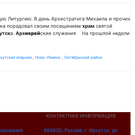
ую Литургию. В день Архистратига Михаила и прочих
дыка порадовал своим посещением
храм
святой
утск
а.
Арх
иерей
ские служения На прошлой недели
кутская епархия
,
Ново-Ленино
,
Октябрьский район
КОНТАКТНАЯ ИНФОРМАЦИЯ
разования
664035, Россия, г. Иркутск, ул.